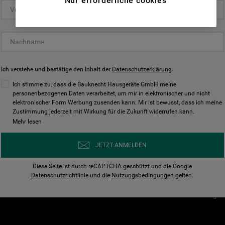
Nur erforderliche cookies
(Funktionelle-Cookies) und für
personalisierte und nicht personalisierte
Unser Unternehmen
Unsere Richtl
Werbung basierend auf Ihren
Über Bauknecht
Datenschutzerklärun
Gewohnheiten, Interaktionen mit unseren
Websites, Werbeanzeigen und Interessen
Für Händler
Cookies
(einschließlich über Drittanbieter und auf
Ich verstehe und bestätige den Inhalt der
Karriere
Datenschutzerklärung
Impressum
.
anderen Websites oder sozialen
Presse
AGB
Ich stimme zu, dass die Bauknecht Hausgeräte GmbH meine
Plattformen, beispielsweise Google LLC –
personenbezogenen Daten verarbeitet, um mir in elektronischer und nicht
Nutzungsbedingungen
elektronischer Form Werbung zusenden kann. Mir ist bewusst, dass ich meine
weitere Informationen zu den
Geräte
Zustimmung jederzeit mit Wirkung für die Zukunft widerrufen kann.
n
Datenschutzbestimmungen von Google
Mehr lesen
Verhaltenskodex
finden Sie hier:
Nutzungsbedingunge
https://business.safety.google/privacy/
JETZT ANMELDEN
(Profiling- und Marketing-Cookies).
Widerrufsbelehrung
Diese Seite ist durch reCAPTCHA geschützt und die Google
Rückgabe / Retoure
Indem Sie auf die Schaltfläche "Alle
Datenschutzrichtlinie
und die
Nutzungsbedingungen
gelten.
Erklärung zur Barriere
Cookies akzeptieren" klicken, stimmen Sie
Cookie-Einstellungen
der Verwendung all unserer Cookies und der
Weitergabe Ihrer Daten an unsere
Drittanbieter für solche Zwecke zu. Wenn