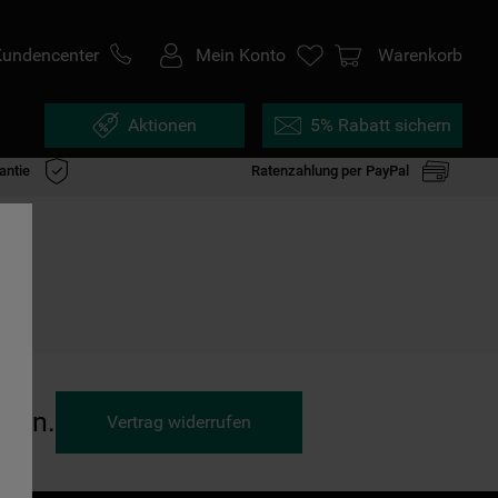
Kundencenter
Mein Konto
Warenkorb
Aktionen
5% Rabatt sichern
antie
Ratenzahlung per PayPal
ufen.
Vertrag widerrufen