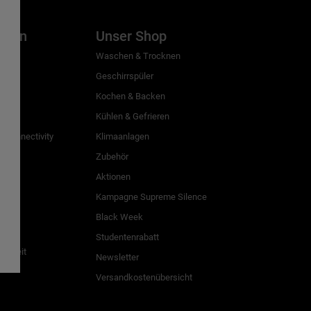
inien
Unser Shop
g
Waschen & Trocknen
Geschirrspüler
Kochen & Backen
Kühlen & Gefrieren
 Connectivity
Klimaanlagen
Zubehör
Aktionen
n
Kampagne Supreme Silence
Black Week
Studentenrabatt
freiheit
Newsletter
Versandkostenübersicht