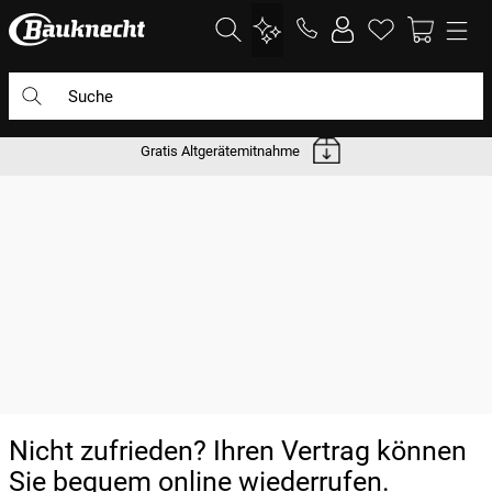
Suche
Gratis Altgerätemitnahme
DIE HÄUFIGSTEN SUCHANFRAGEN
1
.
waschmaschine
2
.
geschirrspülern
3
.
kühlgefrierkombination
4
.
bko
5
.
trockner
6
.
kühlschrank
7
.
gefrierschrank
Nicht zufrieden? Ihren Vertrag können
8
.
mikrowelle
Sie bequem online wiederrufen.