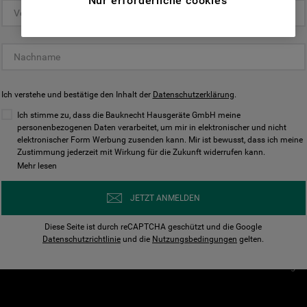
Nur erforderliche cookies
(Funktionelle-Cookies) und für
personalisierte und nicht personalisierte
Unser Unternehmen
Unsere Richtl
Werbung basierend auf Ihren
Über Bauknecht
Datenschutzerklärun
Gewohnheiten, Interaktionen mit unseren
Websites, Werbeanzeigen und Interessen
Für Händler
Cookies
(einschließlich über Drittanbieter und auf
Ich verstehe und bestätige den Inhalt der
Karriere
Datenschutzerklärung
Impressum
.
anderen Websites oder sozialen
Presse
AGB
Ich stimme zu, dass die Bauknecht Hausgeräte GmbH meine
Plattformen, beispielsweise Google LLC –
personenbezogenen Daten verarbeitet, um mir in elektronischer und nicht
Nutzungsbedingungen
elektronischer Form Werbung zusenden kann. Mir ist bewusst, dass ich meine
weitere Informationen zu den
Geräte
Zustimmung jederzeit mit Wirkung für die Zukunft widerrufen kann.
n
Datenschutzbestimmungen von Google
Mehr lesen
Verhaltenskodex
finden Sie hier:
Nutzungsbedingunge
https://business.safety.google/privacy/
JETZT ANMELDEN
(Profiling- und Marketing-Cookies).
Widerrufsbelehrung
Diese Seite ist durch reCAPTCHA geschützt und die Google
Rückgabe / Retoure
Indem Sie auf die Schaltfläche "Alle
Datenschutzrichtlinie
und die
Nutzungsbedingungen
gelten.
Erklärung zur Barriere
Cookies akzeptieren" klicken, stimmen Sie
Cookie-Einstellungen
der Verwendung all unserer Cookies und der
Weitergabe Ihrer Daten an unsere
Drittanbieter für solche Zwecke zu. Wenn