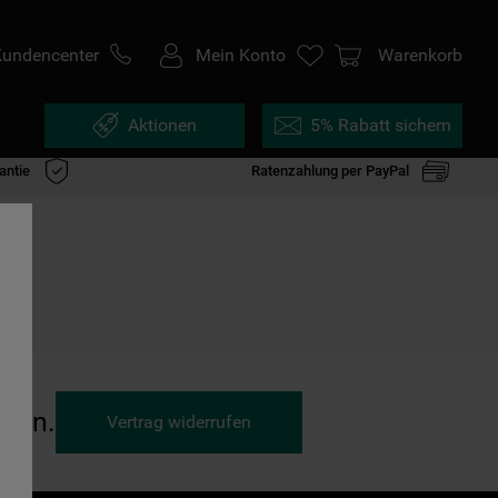
Kundencenter
Mein Konto
Warenkorb
Aktionen
5% Rabatt sichern
antie
Ratenzahlung per PayPal
ufen.
Vertrag widerrufen