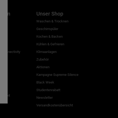
inien
Unser Shop
g
Waschen & Trocknen
Geschirrspüler
Kochen & Backen
Kühlen & Gefrieren
 Connectivity
Klimaanlagen
Zubehör
Aktionen
n
Kampagne Supreme Silence
Black Week
Studentenrabatt
freiheit
Newsletter
Versandkostenübersicht