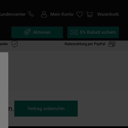
Kundencenter
Mein Konto
Warenkorb
Aktionen
5% Rabatt sichern
antie
Ratenzahlung per PayPal
ufen.
Vertrag widerrufen