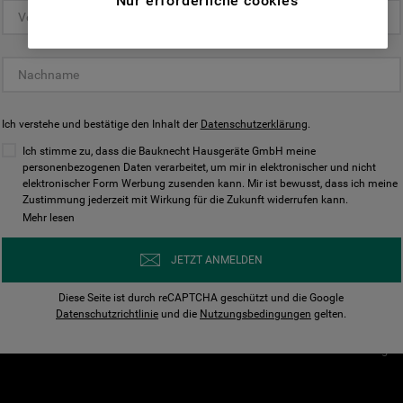
Nur erforderliche cookies
(Funktionelle-Cookies) und für
personalisierte und nicht personalisierte
Unser Unternehmen
Unsere Richtl
Werbung basierend auf Ihren
Über Bauknecht
Datenschutzerklärun
Gewohnheiten, Interaktionen mit unseren
Websites, Werbeanzeigen und Interessen
Für Händler
Cookies
(einschließlich über Drittanbieter und auf
Ich verstehe und bestätige den Inhalt der
Karriere
Datenschutzerklärung
Impressum
.
anderen Websites oder sozialen
Presse
AGB
Ich stimme zu, dass die Bauknecht Hausgeräte GmbH meine
Plattformen, beispielsweise Google LLC –
personenbezogenen Daten verarbeitet, um mir in elektronischer und nicht
Nutzungsbedingungen
elektronischer Form Werbung zusenden kann. Mir ist bewusst, dass ich meine
weitere Informationen zu den
Geräte
Zustimmung jederzeit mit Wirkung für die Zukunft widerrufen kann.
n
Datenschutzbestimmungen von Google
Mehr lesen
Verhaltenskodex
finden Sie hier:
Nutzungsbedingunge
https://business.safety.google/privacy/
JETZT ANMELDEN
(Profiling- und Marketing-Cookies).
Widerrufsbelehrung
Diese Seite ist durch reCAPTCHA geschützt und die Google
Rückgabe / Retoure
Indem Sie auf die Schaltfläche "Alle
Datenschutzrichtlinie
und die
Nutzungsbedingungen
gelten.
Erklärung zur Barriere
Cookies akzeptieren" klicken, stimmen Sie
Cookie-Einstellungen
der Verwendung all unserer Cookies und der
Weitergabe Ihrer Daten an unsere
Drittanbieter für solche Zwecke zu. Wenn