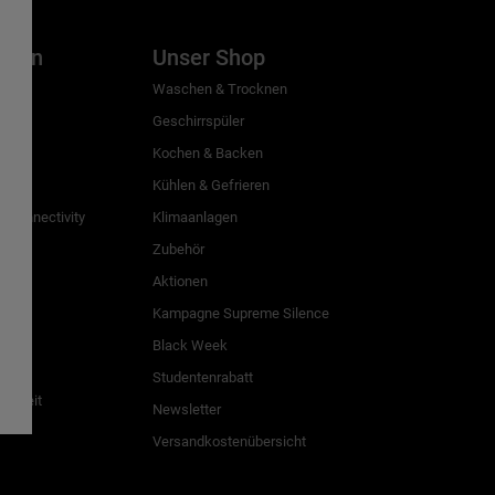
inien
Unser Shop
g
Waschen & Trocknen
Geschirrspüler
Kochen & Backen
Kühlen & Gefrieren
 Connectivity
Klimaanlagen
Zubehör
Aktionen
n
Kampagne Supreme Silence
Black Week
Studentenrabatt
freiheit
Newsletter
Versandkostenübersicht