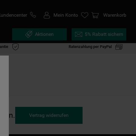
Kundencenter
Mein Konto
Warenkorb
Aktionen
5% Rabatt sichern
antie
Ratenzahlung per PayPal
ufen.
Vertrag widerrufen