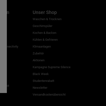
inien
Unser Shop
g
Waschen & Trocknen
Geschirrspüler
Kochen & Backen
Kühlen & Gefrieren
 Connectivity
Klimaanlagen
Zubehör
Aktionen
n
Kampagne Supreme Silence
Black Week
Studentenrabatt
freiheit
Newsletter
Versandkostenübersicht