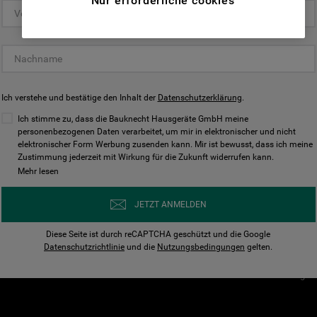
Nur erforderliche cookies
(Funktionelle-Cookies) und für
personalisierte und nicht personalisierte
Unser Unternehmen
Unsere Richtl
Werbung basierend auf Ihren
Über Bauknecht
Datenschutzerklärun
Gewohnheiten, Interaktionen mit unseren
Websites, Werbeanzeigen und Interessen
Für Händler
Cookies
(einschließlich über Drittanbieter und auf
Ich verstehe und bestätige den Inhalt der
Karriere
Datenschutzerklärung
Impressum
.
anderen Websites oder sozialen
Presse
AGB
Ich stimme zu, dass die Bauknecht Hausgeräte GmbH meine
Plattformen, beispielsweise Google LLC –
personenbezogenen Daten verarbeitet, um mir in elektronischer und nicht
Nutzungsbedingungen
elektronischer Form Werbung zusenden kann. Mir ist bewusst, dass ich meine
weitere Informationen zu den
Geräte
Zustimmung jederzeit mit Wirkung für die Zukunft widerrufen kann.
n
Datenschutzbestimmungen von Google
Mehr lesen
Verhaltenskodex
finden Sie hier:
Nutzungsbedingunge
https://business.safety.google/privacy/
JETZT ANMELDEN
(Profiling- und Marketing-Cookies).
Widerrufsbelehrung
Diese Seite ist durch reCAPTCHA geschützt und die Google
Rückgabe / Retoure
Indem Sie auf die Schaltfläche "Alle
Datenschutzrichtlinie
und die
Nutzungsbedingungen
gelten.
Erklärung zur Barriere
Cookies akzeptieren" klicken, stimmen Sie
Cookie-Einstellungen
der Verwendung all unserer Cookies und der
Weitergabe Ihrer Daten an unsere
Drittanbieter für solche Zwecke zu. Wenn