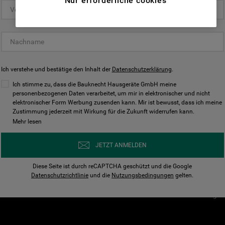
Nur erforderliche cookies
(Funktionelle-Cookies) und für
personalisierte und nicht personalisierte
Unser Unternehmen
Unsere Richtl
Werbung basierend auf Ihren
Über Bauknecht
Datenschutzerklärun
Gewohnheiten, Interaktionen mit unseren
Websites, Werbeanzeigen und Interessen
Für Händler
Cookies
(einschließlich über Drittanbieter und auf
Ich verstehe und bestätige den Inhalt der
Karriere
Datenschutzerklärung
Impressum
.
anderen Websites oder sozialen
Presse
AGB
Ich stimme zu, dass die Bauknecht Hausgeräte GmbH meine
Plattformen, beispielsweise Google LLC –
personenbezogenen Daten verarbeitet, um mir in elektronischer und nicht
Nutzungsbedingungen
elektronischer Form Werbung zusenden kann. Mir ist bewusst, dass ich meine
weitere Informationen zu den
Geräte
Zustimmung jederzeit mit Wirkung für die Zukunft widerrufen kann.
n
Datenschutzbestimmungen von Google
Mehr lesen
Verhaltenskodex
finden Sie hier:
Nutzungsbedingunge
https://business.safety.google/privacy/
JETZT ANMELDEN
(Profiling- und Marketing-Cookies).
Widerrufsbelehrung
Diese Seite ist durch reCAPTCHA geschützt und die Google
Rückgabe / Retoure
Indem Sie auf die Schaltfläche "Alle
Datenschutzrichtlinie
und die
Nutzungsbedingungen
gelten.
Erklärung zur Barriere
Cookies akzeptieren" klicken, stimmen Sie
Cookie-Einstellungen
der Verwendung all unserer Cookies und der
Weitergabe Ihrer Daten an unsere
Drittanbieter für solche Zwecke zu. Wenn