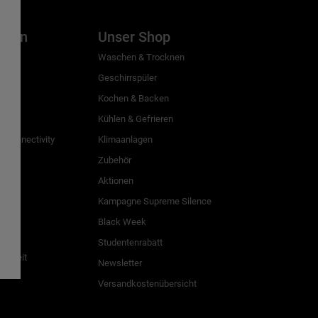
inien
Unser Shop
g
Waschen & Trocknen
Geschirrspüler
Kochen & Backen
Kühlen & Gefrieren
 Connectivity
Klimaanlagen
Zubehör
Aktionen
n
Kampagne Supreme Silence
Black Week
Studentenrabatt
freiheit
Newsletter
Versandkostenübersicht