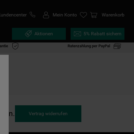
Kundencenter
Mein Konto
Warenkorb
Aktionen
5% Rabatt sichern
antie
Ratenzahlung per PayPal
ufen.
Vertrag widerrufen