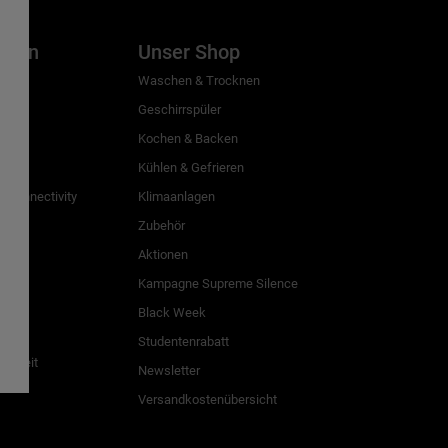
inien
Unser Shop
g
Waschen & Trocknen
Geschirrspüler
Kochen & Backen
Kühlen & Gefrieren
 Connectivity
Klimaanlagen
Zubehör
Aktionen
n
Kampagne Supreme Silence
Black Week
Studentenrabatt
freiheit
Newsletter
Versandkostenübersicht