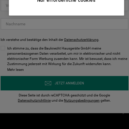
Nur erforderliche cookies
(Funktionelle-Cookies) und für
personalisierte und nicht personalisierte
Unser Unternehmen
Unsere Richtl
Werbung basierend auf Ihren
Über Bauknecht
Datenschutzerklärun
Gewohnheiten, Interaktionen mit unseren
Websites, Werbeanzeigen und Interessen
Für Händler
Cookies
(einschließlich über Drittanbieter und auf
Ich verstehe und bestätige den Inhalt der
Karriere
Datenschutzerklärung
Impressum
.
anderen Websites oder sozialen
Presse
AGB
Ich stimme zu, dass die Bauknecht Hausgeräte GmbH meine
Plattformen, beispielsweise Google LLC –
personenbezogenen Daten verarbeitet, um mir in elektronischer und nicht
Nutzungsbedingungen
elektronischer Form Werbung zusenden kann. Mir ist bewusst, dass ich meine
weitere Informationen zu den
Geräte
Zustimmung jederzeit mit Wirkung für die Zukunft widerrufen kann.
n
Datenschutzbestimmungen von Google
Mehr lesen
Verhaltenskodex
finden Sie hier:
Nutzungsbedingunge
https://business.safety.google/privacy/
JETZT ANMELDEN
(Profiling- und Marketing-Cookies).
Widerrufsbelehrung
Diese Seite ist durch reCAPTCHA geschützt und die Google
Rückgabe / Retoure
Indem Sie auf die Schaltfläche "Alle
Datenschutzrichtlinie
und die
Nutzungsbedingungen
gelten.
Erklärung zur Barriere
Cookies akzeptieren" klicken, stimmen Sie
Cookie-Einstellungen
der Verwendung all unserer Cookies und der
Weitergabe Ihrer Daten an unsere
Drittanbieter für solche Zwecke zu. Wenn