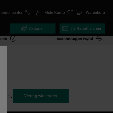
Kundencenter
Mein Konto
Warenkorb
Aktionen
5% Rabatt sichern
antie
Ratenzahlung per PayPal
ufen.
Vertrag widerrufen