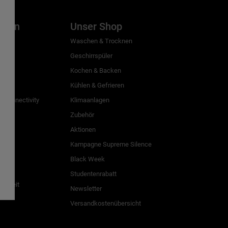
inien
Unser Shop
g
Waschen & Trocknen
Geschirrspüler
Kochen & Backen
Kühlen & Gefrieren
 Connectivity
Klimaanlagen
Zubehör
Aktionen
n
Kampagne Supreme Silence
Black Week
Studentenrabatt
freiheit
Newsletter
Versandkostenübersicht