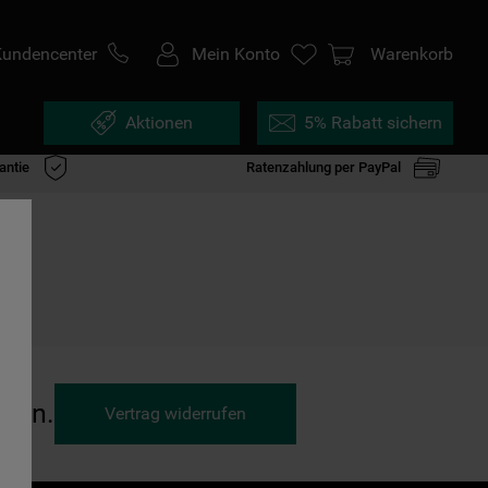
Kundencenter
Mein Konto
Warenkorb
Aktionen
5% Rabatt sichern
antie
Ratenzahlung per PayPal
ufen.
Vertrag widerrufen