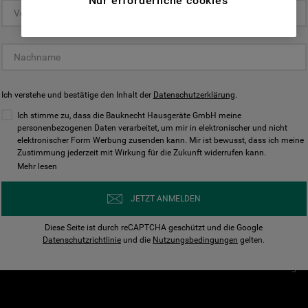
Nur erforderliche cookies
(Funktionelle-Cookies) und für
personalisierte und nicht personalisierte
Unser Unternehmen
Unsere Richtl
Werbung basierend auf Ihren
Über Bauknecht
Datenschutzerklärun
Gewohnheiten, Interaktionen mit unseren
Websites, Werbeanzeigen und Interessen
Für Händler
Cookies
(einschließlich über Drittanbieter und auf
Ich verstehe und bestätige den Inhalt der
Karriere
Datenschutzerklärung
Impressum
.
anderen Websites oder sozialen
Presse
AGB
Ich stimme zu, dass die Bauknecht Hausgeräte GmbH meine
Plattformen, beispielsweise Google LLC –
personenbezogenen Daten verarbeitet, um mir in elektronischer und nicht
Nutzungsbedingungen
elektronischer Form Werbung zusenden kann. Mir ist bewusst, dass ich meine
weitere Informationen zu den
Geräte
Zustimmung jederzeit mit Wirkung für die Zukunft widerrufen kann.
n
Datenschutzbestimmungen von Google
Mehr lesen
Verhaltenskodex
finden Sie hier:
Nutzungsbedingunge
https://business.safety.google/privacy/
JETZT ANMELDEN
(Profiling- und Marketing-Cookies).
Widerrufsbelehrung
Diese Seite ist durch reCAPTCHA geschützt und die Google
Rückgabe / Retoure
Indem Sie auf die Schaltfläche "Alle
Datenschutzrichtlinie
und die
Nutzungsbedingungen
gelten.
Erklärung zur Barriere
Cookies akzeptieren" klicken, stimmen Sie
Cookie-Einstellungen
der Verwendung all unserer Cookies und der
Weitergabe Ihrer Daten an unsere
Drittanbieter für solche Zwecke zu. Wenn