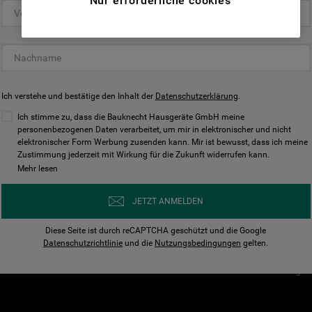
Nur erforderliche cookies
(Funktionelle-Cookies) und für
personalisierte und nicht personalisierte
Unser Unternehmen
Unsere Richtl
Werbung basierend auf Ihren
Über Bauknecht
Datenschutzerklärun
Gewohnheiten, Interaktionen mit unseren
Websites, Werbeanzeigen und Interessen
Für Händler
Cookies
(einschließlich über Drittanbieter und auf
Ich verstehe und bestätige den Inhalt der
Karriere
Datenschutzerklärung
Impressum
.
anderen Websites oder sozialen
Presse
AGB
Ich stimme zu, dass die Bauknecht Hausgeräte GmbH meine
Plattformen, beispielsweise Google LLC –
personenbezogenen Daten verarbeitet, um mir in elektronischer und nicht
Nutzungsbedingungen
elektronischer Form Werbung zusenden kann. Mir ist bewusst, dass ich meine
weitere Informationen zu den
Geräte
Zustimmung jederzeit mit Wirkung für die Zukunft widerrufen kann.
n
Datenschutzbestimmungen von Google
Mehr lesen
Verhaltenskodex
finden Sie hier:
Nutzungsbedingunge
https://business.safety.google/privacy/
JETZT ANMELDEN
(Profiling- und Marketing-Cookies).
Widerrufsbelehrung
Diese Seite ist durch reCAPTCHA geschützt und die Google
Rückgabe / Retoure
Indem Sie auf die Schaltfläche "Alle
Datenschutzrichtlinie
und die
Nutzungsbedingungen
gelten.
Erklärung zur Barriere
Cookies akzeptieren" klicken, stimmen Sie
Cookie-Einstellungen
der Verwendung all unserer Cookies und der
Weitergabe Ihrer Daten an unsere
Drittanbieter für solche Zwecke zu. Wenn