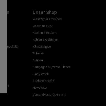
inien
Unser Shop
g
Waschen & Trocknen
Geschirrspüler
Kochen & Backen
Kühlen & Gefrieren
 Connectivity
Klimaanlagen
Zubehör
Aktionen
n
Kampagne Supreme Silence
Black Week
Studentenrabatt
freiheit
Newsletter
Versandkostenübersicht