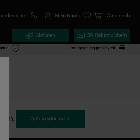
Kundencenter
Mein Konto
Warenkorb
Aktionen
5% Rabatt sichern
antie
Ratenzahlung per PayPal
ufen.
Vertrag widerrufen