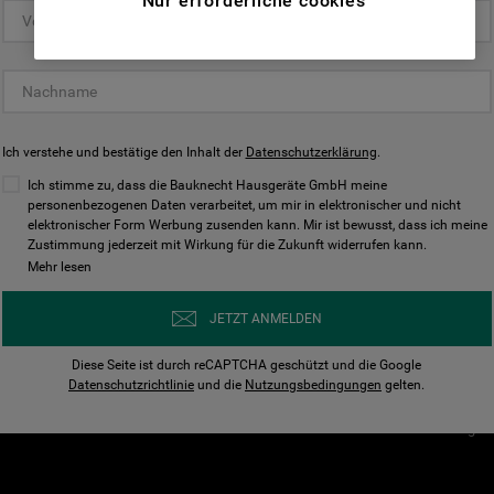
Nur erforderliche cookies
(Funktionelle-Cookies) und für
personalisierte und nicht personalisierte
Unser Unternehmen
Unsere Richtl
Werbung basierend auf Ihren
Über Bauknecht
Datenschutzerklärun
Gewohnheiten, Interaktionen mit unseren
Websites, Werbeanzeigen und Interessen
Für Händler
Cookies
(einschließlich über Drittanbieter und auf
Ich verstehe und bestätige den Inhalt der
Karriere
Datenschutzerklärung
Impressum
.
anderen Websites oder sozialen
Presse
AGB
Ich stimme zu, dass die Bauknecht Hausgeräte GmbH meine
Plattformen, beispielsweise Google LLC –
personenbezogenen Daten verarbeitet, um mir in elektronischer und nicht
Nutzungsbedingungen
elektronischer Form Werbung zusenden kann. Mir ist bewusst, dass ich meine
weitere Informationen zu den
Geräte
Zustimmung jederzeit mit Wirkung für die Zukunft widerrufen kann.
n
Datenschutzbestimmungen von Google
Mehr lesen
Verhaltenskodex
finden Sie hier:
Nutzungsbedingunge
https://business.safety.google/privacy/
JETZT ANMELDEN
(Profiling- und Marketing-Cookies).
Widerrufsbelehrung
Diese Seite ist durch reCAPTCHA geschützt und die Google
Rückgabe / Retoure
Indem Sie auf die Schaltfläche "Alle
Datenschutzrichtlinie
und die
Nutzungsbedingungen
gelten.
Erklärung zur Barriere
Cookies akzeptieren" klicken, stimmen Sie
Cookie-Einstellungen
der Verwendung all unserer Cookies und der
Weitergabe Ihrer Daten an unsere
Drittanbieter für solche Zwecke zu. Wenn