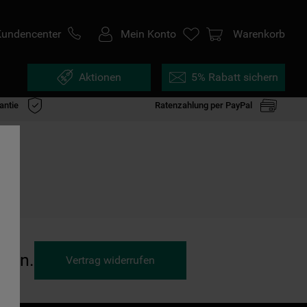
Kundencenter
Mein Konto
Warenkorb
Aktionen
5% Rabatt sichern
antie
Ratenzahlung per PayPal
ufen.
Vertrag widerrufen