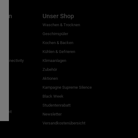
inien
Unser Shop
g
Waschen & Trocknen
Geschirrspüler
Kochen & Backen
Kühlen & Gefrieren
 Connectivity
Klimaanlagen
Zubehör
Aktionen
n
Kampagne Supreme Silence
Black Week
Studentenrabatt
freiheit
Newsletter
Versandkostenübersicht