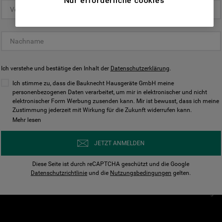
Nur erforderliche cookies
(Funktionelle-Cookies) und für
personalisierte und nicht personalisierte
Unser Unternehmen
Unsere Richtl
Werbung basierend auf Ihren
Über Bauknecht
Datenschutzerklärun
Gewohnheiten, Interaktionen mit unseren
Websites, Werbeanzeigen und Interessen
Für Händler
Cookies
(einschließlich über Drittanbieter und auf
Ich verstehe und bestätige den Inhalt der
Karriere
Datenschutzerklärung
Impressum
.
anderen Websites oder sozialen
Presse
AGB
Ich stimme zu, dass die Bauknecht Hausgeräte GmbH meine
Plattformen, beispielsweise Google LLC –
personenbezogenen Daten verarbeitet, um mir in elektronischer und nicht
Nutzungsbedingungen
elektronischer Form Werbung zusenden kann. Mir ist bewusst, dass ich meine
weitere Informationen zu den
Geräte
Zustimmung jederzeit mit Wirkung für die Zukunft widerrufen kann.
n
Datenschutzbestimmungen von Google
Mehr lesen
Verhaltenskodex
finden Sie hier:
Nutzungsbedingunge
https://business.safety.google/privacy/
JETZT ANMELDEN
(Profiling- und Marketing-Cookies).
Widerrufsbelehrung
Diese Seite ist durch reCAPTCHA geschützt und die Google
Rückgabe / Retoure
Indem Sie auf die Schaltfläche "Alle
Datenschutzrichtlinie
und die
Nutzungsbedingungen
gelten.
Erklärung zur Barriere
Cookies akzeptieren" klicken, stimmen Sie
Cookie-Einstellungen
der Verwendung all unserer Cookies und der
Weitergabe Ihrer Daten an unsere
Drittanbieter für solche Zwecke zu. Wenn