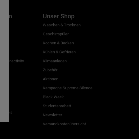
inien
Unser Shop
g
Waschen & Trocknen
Geschirrspüler
Kochen & Backen
Kühlen & Gefrieren
 Connectivity
Klimaanlagen
Zubehör
Aktionen
n
Kampagne Supreme Silence
Black Week
Studentenrabatt
freiheit
Newsletter
Versandkostenübersicht