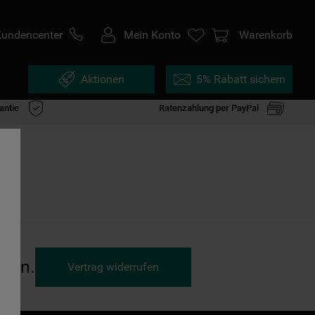
Kundencenter
Mein Konto
Warenkorb
Aktionen
5% Rabatt sichern
antie
Ratenzahlung per PayPal
ufen.
Vertrag widerrufen