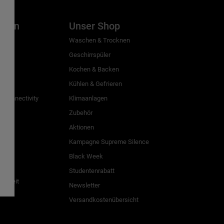
inien
Unser Shop
g
Waschen & Trocknen
Geschirrspüler
Kochen & Backen
Kühlen & Gefrieren
 Connectivity
Klimaanlagen
Zubehör
Aktionen
n
Kampagne Supreme Silence
Black Week
Studentenrabatt
freiheit
Newsletter
Versandkostenübersicht