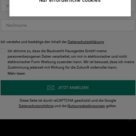
Nur erforderliche cookies
(Funktionelle-Cookies) und für
personalisierte und nicht personalisierte
Unser Unternehmen
Unsere Richtl
Werbung basierend auf Ihren
Über Bauknecht
Datenschutzerklärun
Gewohnheiten, Interaktionen mit unseren
Websites, Werbeanzeigen und Interessen
Für Händler
Cookies
(einschließlich über Drittanbieter und auf
Ich verstehe und bestätige den Inhalt der
Karriere
Datenschutzerklärung
Impressum
.
anderen Websites oder sozialen
Presse
AGB
Ich stimme zu, dass die Bauknecht Hausgeräte GmbH meine
Plattformen, beispielsweise Google LLC –
personenbezogenen Daten verarbeitet, um mir in elektronischer und nicht
Nutzungsbedingungen
elektronischer Form Werbung zusenden kann. Mir ist bewusst, dass ich meine
weitere Informationen zu den
Geräte
Zustimmung jederzeit mit Wirkung für die Zukunft widerrufen kann.
n
Datenschutzbestimmungen von Google
Mehr lesen
Verhaltenskodex
finden Sie hier:
Nutzungsbedingunge
https://business.safety.google/privacy/
JETZT ANMELDEN
(Profiling- und Marketing-Cookies).
Widerrufsbelehrung
Diese Seite ist durch reCAPTCHA geschützt und die Google
Rückgabe / Retoure
Indem Sie auf die Schaltfläche "Alle
Datenschutzrichtlinie
und die
Nutzungsbedingungen
gelten.
Erklärung zur Barriere
Cookies akzeptieren" klicken, stimmen Sie
Cookie-Einstellungen
der Verwendung all unserer Cookies und der
Weitergabe Ihrer Daten an unsere
Drittanbieter für solche Zwecke zu. Wenn