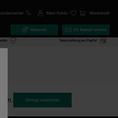
Kundencenter
Mein Konto
Warenkorb
Aktionen
5% Rabatt sichern
antie
Ratenzahlung per PayPal
ufen.
Vertrag widerrufen