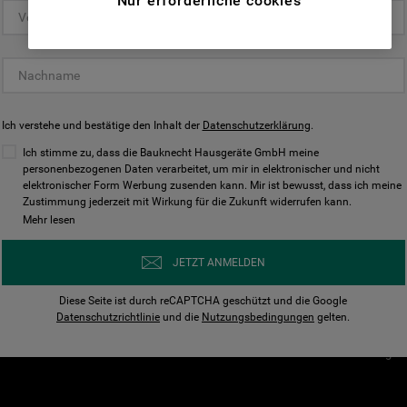
Nur erforderliche cookies
(Funktionelle-Cookies) und für
personalisierte und nicht personalisierte
Unser Unternehmen
Unsere Richtl
Werbung basierend auf Ihren
Über Bauknecht
Datenschutzerklärun
Gewohnheiten, Interaktionen mit unseren
Websites, Werbeanzeigen und Interessen
Für Händler
Cookies
(einschließlich über Drittanbieter und auf
Ich verstehe und bestätige den Inhalt der
Karriere
Datenschutzerklärung
Impressum
.
anderen Websites oder sozialen
Presse
AGB
Ich stimme zu, dass die Bauknecht Hausgeräte GmbH meine
Plattformen, beispielsweise Google LLC –
personenbezogenen Daten verarbeitet, um mir in elektronischer und nicht
Nutzungsbedingungen
elektronischer Form Werbung zusenden kann. Mir ist bewusst, dass ich meine
weitere Informationen zu den
Geräte
Zustimmung jederzeit mit Wirkung für die Zukunft widerrufen kann.
n
Datenschutzbestimmungen von Google
Mehr lesen
Verhaltenskodex
finden Sie hier:
Nutzungsbedingunge
https://business.safety.google/privacy/
JETZT ANMELDEN
(Profiling- und Marketing-Cookies).
Widerrufsbelehrung
Diese Seite ist durch reCAPTCHA geschützt und die Google
Rückgabe / Retoure
Indem Sie auf die Schaltfläche "Alle
Datenschutzrichtlinie
und die
Nutzungsbedingungen
gelten.
Erklärung zur Barriere
Cookies akzeptieren" klicken, stimmen Sie
Cookie-Einstellungen
der Verwendung all unserer Cookies und der
Weitergabe Ihrer Daten an unsere
Drittanbieter für solche Zwecke zu. Wenn