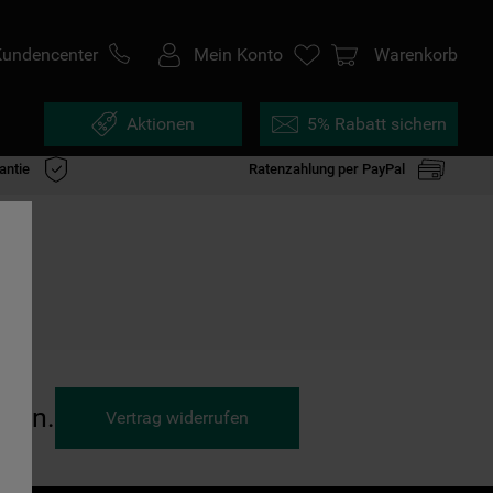
Kundencenter
Mein Konto
Warenkorb
Aktionen
5% Rabatt sichern
antie
Ratenzahlung per PayPal
ufen.
Vertrag widerrufen