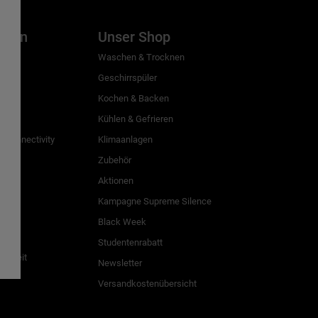
inien
Unser Shop
g
Waschen & Trocknen
Geschirrspüler
Kochen & Backen
Kühlen & Gefrieren
 Connectivity
Klimaanlagen
Zubehör
Aktionen
n
Kampagne Supreme Silence
Black Week
Studentenrabatt
freiheit
Newsletter
Versandkostenübersicht