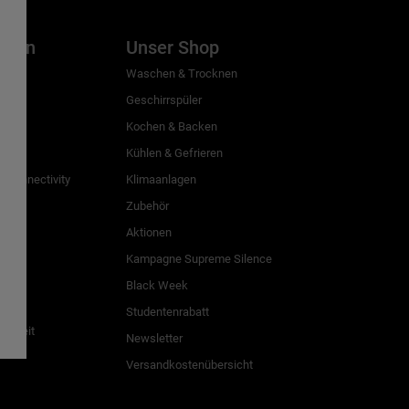
inien
Unser Shop
g
Waschen & Trocknen
Geschirrspüler
Kochen & Backen
Kühlen & Gefrieren
 Connectivity
Klimaanlagen
Zubehör
Aktionen
n
Kampagne Supreme Silence
Black Week
Studentenrabatt
freiheit
Newsletter
Versandkostenübersicht