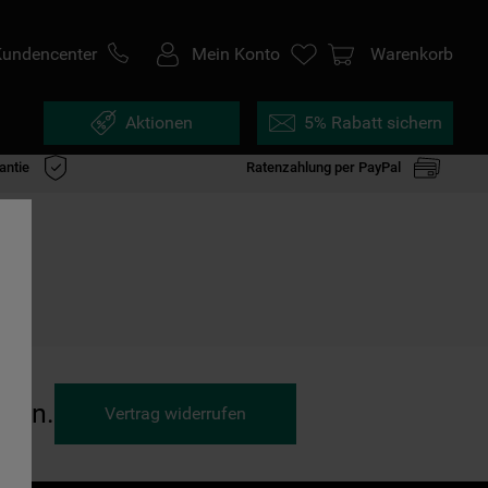
Kundencenter
Mein Konto
Warenkorb
Aktionen
5% Rabatt sichern
antie
Ratenzahlung per PayPal
ufen.
Vertrag widerrufen