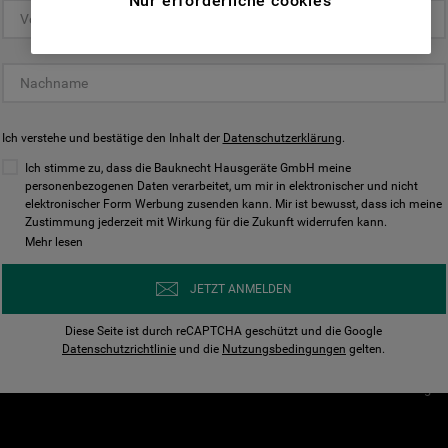
Nur erforderliche cookies
(Funktionelle-Cookies) und für
personalisierte und nicht personalisierte
Unser Unternehmen
Unsere Richtl
Werbung basierend auf Ihren
Über Bauknecht
Datenschutzerklärun
Gewohnheiten, Interaktionen mit unseren
Websites, Werbeanzeigen und Interessen
Für Händler
Cookies
(einschließlich über Drittanbieter und auf
Ich verstehe und bestätige den Inhalt der
Karriere
Datenschutzerklärung
Impressum
.
anderen Websites oder sozialen
Presse
AGB
Ich stimme zu, dass die Bauknecht Hausgeräte GmbH meine
Plattformen, beispielsweise Google LLC –
personenbezogenen Daten verarbeitet, um mir in elektronischer und nicht
Nutzungsbedingungen
elektronischer Form Werbung zusenden kann. Mir ist bewusst, dass ich meine
weitere Informationen zu den
Geräte
Zustimmung jederzeit mit Wirkung für die Zukunft widerrufen kann.
n
Datenschutzbestimmungen von Google
Mehr lesen
Verhaltenskodex
finden Sie hier:
Nutzungsbedingunge
https://business.safety.google/privacy/
JETZT ANMELDEN
(Profiling- und Marketing-Cookies).
Widerrufsbelehrung
Diese Seite ist durch reCAPTCHA geschützt und die Google
Rückgabe / Retoure
Indem Sie auf die Schaltfläche "Alle
Datenschutzrichtlinie
und die
Nutzungsbedingungen
gelten.
Erklärung zur Barriere
Cookies akzeptieren" klicken, stimmen Sie
Cookie-Einstellungen
der Verwendung all unserer Cookies und der
Weitergabe Ihrer Daten an unsere
Drittanbieter für solche Zwecke zu. Wenn