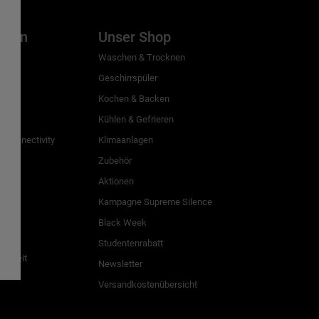
inien
Unser Shop
g
Waschen & Trocknen
Geschirrspüler
Kochen & Backen
Kühlen & Gefrieren
 Connectivity
Klimaanlagen
Zubehör
Aktionen
n
Kampagne Supreme Silence
Black Week
Studentenrabatt
freiheit
Newsletter
Versandkostenübersicht