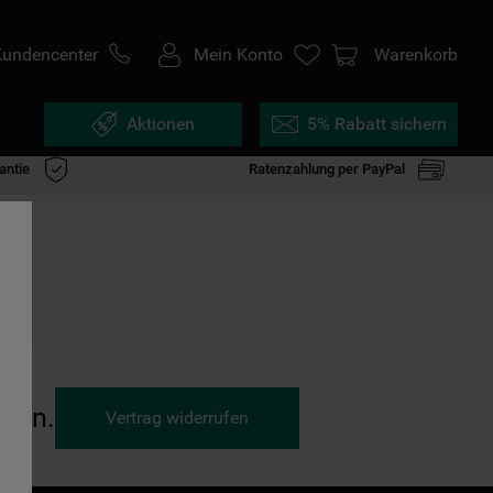
Kundencenter
Mein Konto
Warenkorb
Aktionen
5% Rabatt sichern
antie
Ratenzahlung per PayPal
ufen.
Vertrag widerrufen