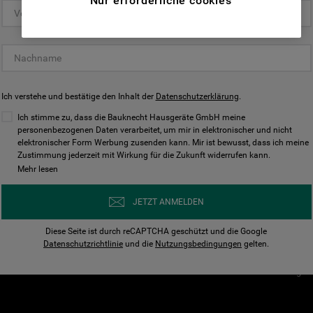
Nur erforderliche cookies
(Funktionelle-Cookies) und für
personalisierte und nicht personalisierte
Unser Unternehmen
Unsere Richtl
Werbung basierend auf Ihren
Über Bauknecht
Datenschutzerklärun
Gewohnheiten, Interaktionen mit unseren
Websites, Werbeanzeigen und Interessen
Für Händler
Cookies
(einschließlich über Drittanbieter und auf
Ich verstehe und bestätige den Inhalt der
Karriere
Datenschutzerklärung
Impressum
.
anderen Websites oder sozialen
Presse
AGB
Ich stimme zu, dass die Bauknecht Hausgeräte GmbH meine
Plattformen, beispielsweise Google LLC –
personenbezogenen Daten verarbeitet, um mir in elektronischer und nicht
Nutzungsbedingungen
elektronischer Form Werbung zusenden kann. Mir ist bewusst, dass ich meine
weitere Informationen zu den
Geräte
Zustimmung jederzeit mit Wirkung für die Zukunft widerrufen kann.
n
Datenschutzbestimmungen von Google
Mehr lesen
Verhaltenskodex
finden Sie hier:
Nutzungsbedingunge
https://business.safety.google/privacy/
JETZT ANMELDEN
(Profiling- und Marketing-Cookies).
Widerrufsbelehrung
Diese Seite ist durch reCAPTCHA geschützt und die Google
Rückgabe / Retoure
Indem Sie auf die Schaltfläche "Alle
Datenschutzrichtlinie
und die
Nutzungsbedingungen
gelten.
Erklärung zur Barriere
Cookies akzeptieren" klicken, stimmen Sie
Cookie-Einstellungen
der Verwendung all unserer Cookies und der
Weitergabe Ihrer Daten an unsere
Drittanbieter für solche Zwecke zu. Wenn