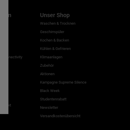
inien
Unser Shop
g
Waschen & Trocknen
Geschirrspüler
Kochen & Backen
Kühlen & Gefrieren
 Connectivity
Klimaanlagen
Zubehör
Aktionen
n
Kampagne Supreme Silence
Black Week
Studentenrabatt
freiheit
Newsletter
Versandkostenübersicht