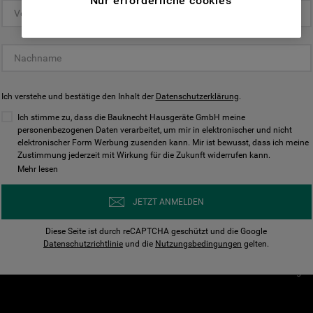
Nur erforderliche cookies
(Funktionelle-Cookies) und für
personalisierte und nicht personalisierte
Unser Unternehmen
Unsere Richtl
Werbung basierend auf Ihren
Über Bauknecht
Datenschutzerklärun
Gewohnheiten, Interaktionen mit unseren
Websites, Werbeanzeigen und Interessen
Für Händler
Cookies
(einschließlich über Drittanbieter und auf
Ich verstehe und bestätige den Inhalt der
Karriere
Datenschutzerklärung
Impressum
.
anderen Websites oder sozialen
Presse
AGB
Ich stimme zu, dass die Bauknecht Hausgeräte GmbH meine
Plattformen, beispielsweise Google LLC –
personenbezogenen Daten verarbeitet, um mir in elektronischer und nicht
Nutzungsbedingungen
elektronischer Form Werbung zusenden kann. Mir ist bewusst, dass ich meine
weitere Informationen zu den
Geräte
Zustimmung jederzeit mit Wirkung für die Zukunft widerrufen kann.
n
Datenschutzbestimmungen von Google
Mehr lesen
Verhaltenskodex
finden Sie hier:
Nutzungsbedingunge
https://business.safety.google/privacy/
JETZT ANMELDEN
(Profiling- und Marketing-Cookies).
Widerrufsbelehrung
Diese Seite ist durch reCAPTCHA geschützt und die Google
Rückgabe / Retoure
Indem Sie auf die Schaltfläche "Alle
Datenschutzrichtlinie
und die
Nutzungsbedingungen
gelten.
Erklärung zur Barriere
Cookies akzeptieren" klicken, stimmen Sie
Cookie-Einstellungen
der Verwendung all unserer Cookies und der
Weitergabe Ihrer Daten an unsere
Drittanbieter für solche Zwecke zu. Wenn