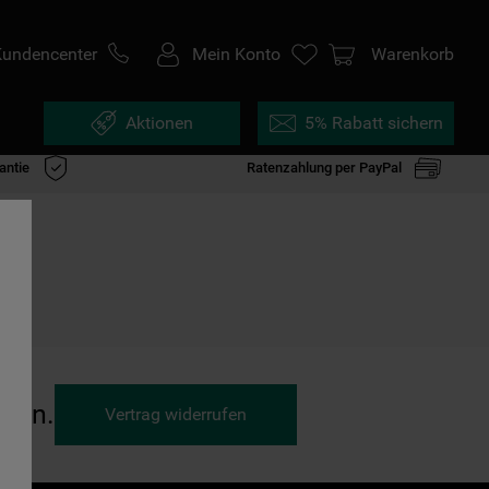
Kundencenter
Mein Konto
Warenkorb
Aktionen
5% Rabatt sichern
antie
Ratenzahlung per PayPal
ufen.
Vertrag widerrufen