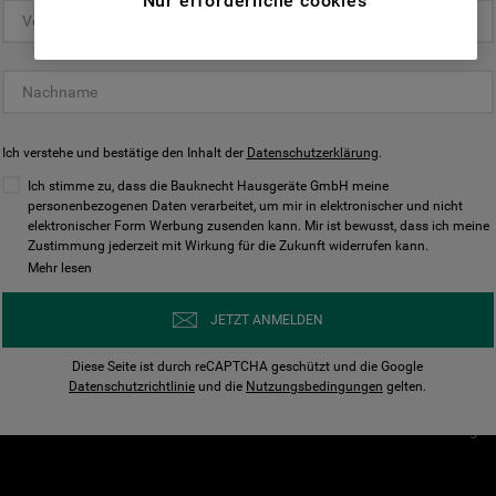
Nur erforderliche cookies
(Funktionelle-Cookies) und für
personalisierte und nicht personalisierte
Unser Unternehmen
Unsere Richtl
Werbung basierend auf Ihren
Über Bauknecht
Datenschutzerklärun
Gewohnheiten, Interaktionen mit unseren
Websites, Werbeanzeigen und Interessen
Für Händler
Cookies
(einschließlich über Drittanbieter und auf
Ich verstehe und bestätige den Inhalt der
Karriere
Datenschutzerklärung
Impressum
.
anderen Websites oder sozialen
Presse
AGB
Ich stimme zu, dass die Bauknecht Hausgeräte GmbH meine
Plattformen, beispielsweise Google LLC –
personenbezogenen Daten verarbeitet, um mir in elektronischer und nicht
Nutzungsbedingungen
elektronischer Form Werbung zusenden kann. Mir ist bewusst, dass ich meine
weitere Informationen zu den
Geräte
Zustimmung jederzeit mit Wirkung für die Zukunft widerrufen kann.
n
Datenschutzbestimmungen von Google
Mehr lesen
Verhaltenskodex
finden Sie hier:
Nutzungsbedingunge
https://business.safety.google/privacy/
JETZT ANMELDEN
(Profiling- und Marketing-Cookies).
Widerrufsbelehrung
Diese Seite ist durch reCAPTCHA geschützt und die Google
Rückgabe / Retoure
Indem Sie auf die Schaltfläche "Alle
Datenschutzrichtlinie
und die
Nutzungsbedingungen
gelten.
Erklärung zur Barriere
Cookies akzeptieren" klicken, stimmen Sie
Cookie-Einstellungen
der Verwendung all unserer Cookies und der
Weitergabe Ihrer Daten an unsere
Drittanbieter für solche Zwecke zu. Wenn