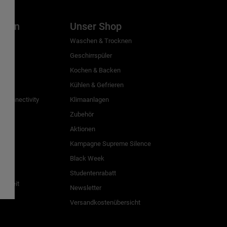
inien
Unser Shop
g
Waschen & Trocknen
Geschirrspüler
Kochen & Backen
Kühlen & Gefrieren
 Connectivity
Klimaanlagen
Zubehör
Aktionen
n
Kampagne Supreme Silence
Black Week
Studentenrabatt
freiheit
Newsletter
Versandkostenübersicht