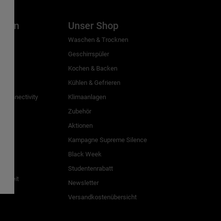
inien
Unser Shop
g
Waschen & Trocknen
Geschirrspüler
Kochen & Backen
Kühlen & Gefrieren
 Connectivity
Klimaanlagen
Zubehör
Aktionen
n
Kampagne Supreme Silence
Black Week
Studentenrabatt
freiheit
Newsletter
Versandkostenübersicht