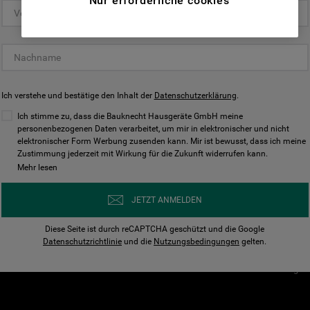
Nur erforderliche cookies
(Funktionelle-Cookies) und für
personalisierte und nicht personalisierte
Unser Unternehmen
Unsere Richtl
Werbung basierend auf Ihren
Über Bauknecht
Datenschutzerklärun
Gewohnheiten, Interaktionen mit unseren
Websites, Werbeanzeigen und Interessen
Für Händler
Cookies
(einschließlich über Drittanbieter und auf
Ich verstehe und bestätige den Inhalt der
Karriere
Datenschutzerklärung
Impressum
.
anderen Websites oder sozialen
Presse
AGB
Ich stimme zu, dass die Bauknecht Hausgeräte GmbH meine
Plattformen, beispielsweise Google LLC –
personenbezogenen Daten verarbeitet, um mir in elektronischer und nicht
Nutzungsbedingungen
elektronischer Form Werbung zusenden kann. Mir ist bewusst, dass ich meine
weitere Informationen zu den
Geräte
Zustimmung jederzeit mit Wirkung für die Zukunft widerrufen kann.
n
Datenschutzbestimmungen von Google
Mehr lesen
Verhaltenskodex
finden Sie hier:
Nutzungsbedingunge
https://business.safety.google/privacy/
JETZT ANMELDEN
(Profiling- und Marketing-Cookies).
Widerrufsbelehrung
Diese Seite ist durch reCAPTCHA geschützt und die Google
Rückgabe / Retoure
Indem Sie auf die Schaltfläche "Alle
Datenschutzrichtlinie
und die
Nutzungsbedingungen
gelten.
Erklärung zur Barriere
Cookies akzeptieren" klicken, stimmen Sie
Cookie-Einstellungen
der Verwendung all unserer Cookies und der
Weitergabe Ihrer Daten an unsere
Drittanbieter für solche Zwecke zu. Wenn