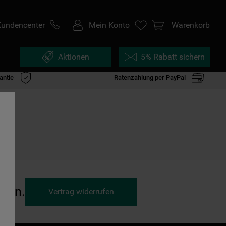
Kundencenter
Mein Konto
Warenkorb
Aktionen
5% Rabatt sichern
antie
Ratenzahlung per PayPal
ufen.
Vertrag widerrufen