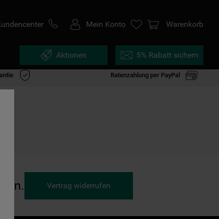
Kundencenter
Mein Konto
Warenkorb
Aktionen
5% Rabatt sichern
antie
Ratenzahlung per PayPal
ufen.
Vertrag widerrufen