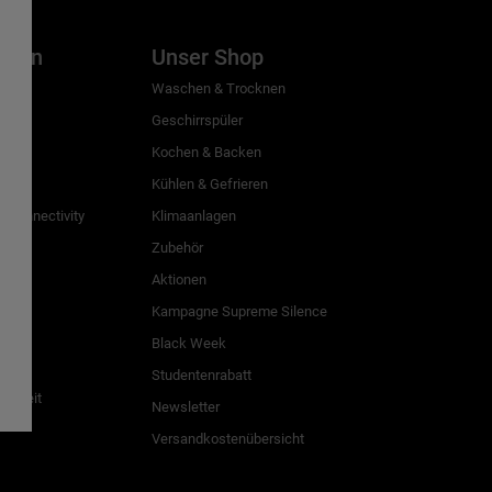
inien
Unser Shop
g
Waschen & Trocknen
Geschirrspüler
Kochen & Backen
Kühlen & Gefrieren
 Connectivity
Klimaanlagen
Zubehör
Aktionen
n
Kampagne Supreme Silence
Black Week
Studentenrabatt
freiheit
Newsletter
Versandkostenübersicht