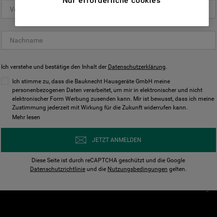
Nur erforderliche cookies
(Funktionelle-Cookies) und für
personalisierte und nicht personalisierte
Unser Unternehmen
Unsere Richtl
Werbung basierend auf Ihren
Über Bauknecht
Datenschutzerklärun
Gewohnheiten, Interaktionen mit unseren
Websites, Werbeanzeigen und Interessen
Für Händler
Cookies
(einschließlich über Drittanbieter und auf
Ich verstehe und bestätige den Inhalt der
Karriere
Datenschutzerklärung
Impressum
.
anderen Websites oder sozialen
Presse
AGB
Ich stimme zu, dass die Bauknecht Hausgeräte GmbH meine
Plattformen, beispielsweise Google LLC –
personenbezogenen Daten verarbeitet, um mir in elektronischer und nicht
Nutzungsbedingungen
elektronischer Form Werbung zusenden kann. Mir ist bewusst, dass ich meine
weitere Informationen zu den
Geräte
Zustimmung jederzeit mit Wirkung für die Zukunft widerrufen kann.
n
Datenschutzbestimmungen von Google
Mehr lesen
Verhaltenskodex
finden Sie hier:
Nutzungsbedingunge
https://business.safety.google/privacy/
JETZT ANMELDEN
(Profiling- und Marketing-Cookies).
Widerrufsbelehrung
Diese Seite ist durch reCAPTCHA geschützt und die Google
Rückgabe / Retoure
Indem Sie auf die Schaltfläche "Alle
Datenschutzrichtlinie
und die
Nutzungsbedingungen
gelten.
Erklärung zur Barriere
Cookies akzeptieren" klicken, stimmen Sie
Cookie-Einstellungen
der Verwendung all unserer Cookies und der
Weitergabe Ihrer Daten an unsere
Drittanbieter für solche Zwecke zu. Wenn