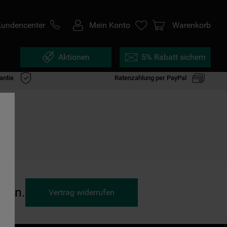
Kundencenter
Mein Konto
Warenkorb
Aktionen
5% Rabatt sichern
antie
Ratenzahlung per PayPal
ufen.
Vertrag widerrufen