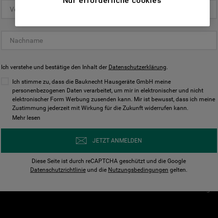
Nur erforderliche cookies
(Funktionelle-Cookies) und für
personalisierte und nicht personalisierte
Unser Unternehmen
Unsere Richtl
Werbung basierend auf Ihren
Über Bauknecht
Datenschutzerklärun
Gewohnheiten, Interaktionen mit unseren
Websites, Werbeanzeigen und Interessen
Für Händler
Cookies
(einschließlich über Drittanbieter und auf
Ich verstehe und bestätige den Inhalt der
Karriere
Datenschutzerklärung
Impressum
.
anderen Websites oder sozialen
Presse
AGB
Ich stimme zu, dass die Bauknecht Hausgeräte GmbH meine
Plattformen, beispielsweise Google LLC –
personenbezogenen Daten verarbeitet, um mir in elektronischer und nicht
Nutzungsbedingungen
elektronischer Form Werbung zusenden kann. Mir ist bewusst, dass ich meine
weitere Informationen zu den
Geräte
Zustimmung jederzeit mit Wirkung für die Zukunft widerrufen kann.
n
Datenschutzbestimmungen von Google
Mehr lesen
Verhaltenskodex
finden Sie hier:
Nutzungsbedingunge
https://business.safety.google/privacy/
JETZT ANMELDEN
(Profiling- und Marketing-Cookies).
Widerrufsbelehrung
Diese Seite ist durch reCAPTCHA geschützt und die Google
Rückgabe / Retoure
Indem Sie auf die Schaltfläche "Alle
Datenschutzrichtlinie
und die
Nutzungsbedingungen
gelten.
Erklärung zur Barriere
Cookies akzeptieren" klicken, stimmen Sie
Cookie-Einstellungen
der Verwendung all unserer Cookies und der
Weitergabe Ihrer Daten an unsere
Drittanbieter für solche Zwecke zu. Wenn