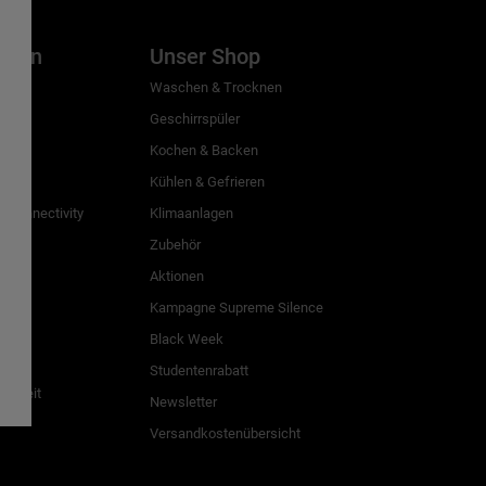
inien
Unser Shop
g
Waschen & Trocknen
Geschirrspüler
Kochen & Backen
Kühlen & Gefrieren
 Connectivity
Klimaanlagen
Zubehör
Aktionen
n
Kampagne Supreme Silence
Black Week
Studentenrabatt
freiheit
Newsletter
Versandkostenübersicht