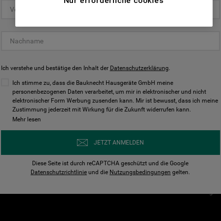
Nur erforderliche cookies
(Funktionelle-Cookies) und für
personalisierte und nicht personalisierte
Unser Unternehmen
Unsere Richtl
Werbung basierend auf Ihren
Über Bauknecht
Datenschutzerklärun
Gewohnheiten, Interaktionen mit unseren
Websites, Werbeanzeigen und Interessen
Für Händler
Cookies
(einschließlich über Drittanbieter und auf
Ich verstehe und bestätige den Inhalt der
Karriere
Datenschutzerklärung
Impressum
.
anderen Websites oder sozialen
Presse
AGB
Ich stimme zu, dass die Bauknecht Hausgeräte GmbH meine
Plattformen, beispielsweise Google LLC –
personenbezogenen Daten verarbeitet, um mir in elektronischer und nicht
Nutzungsbedingungen
elektronischer Form Werbung zusenden kann. Mir ist bewusst, dass ich meine
weitere Informationen zu den
Geräte
Zustimmung jederzeit mit Wirkung für die Zukunft widerrufen kann.
n
Datenschutzbestimmungen von Google
Mehr lesen
Verhaltenskodex
finden Sie hier:
Nutzungsbedingunge
https://business.safety.google/privacy/
JETZT ANMELDEN
(Profiling- und Marketing-Cookies).
Widerrufsbelehrung
Diese Seite ist durch reCAPTCHA geschützt und die Google
Rückgabe / Retoure
Indem Sie auf die Schaltfläche "Alle
Datenschutzrichtlinie
und die
Nutzungsbedingungen
gelten.
Erklärung zur Barriere
Cookies akzeptieren" klicken, stimmen Sie
Cookie-Einstellungen
der Verwendung all unserer Cookies und der
Weitergabe Ihrer Daten an unsere
Drittanbieter für solche Zwecke zu. Wenn