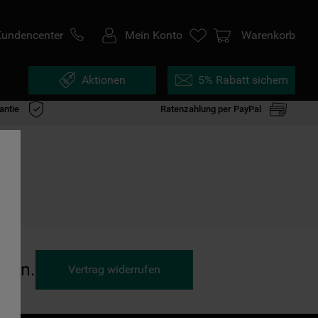
Kundencenter
Mein Konto
Warenkorb
Aktionen
5% Rabatt sichern
antie
Ratenzahlung per PayPal
ufen.
Vertrag widerrufen