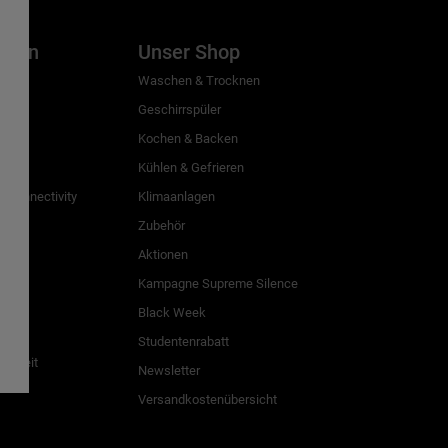
inien
Unser Shop
g
Waschen & Trocknen
Geschirrspüler
Kochen & Backen
Kühlen & Gefrieren
 Connectivity
Klimaanlagen
Zubehör
Aktionen
n
Kampagne Supreme Silence
Black Week
Studentenrabatt
freiheit
Newsletter
Versandkostenübersicht