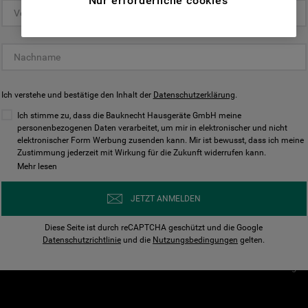
Nur erforderliche cookies
(Funktionelle-Cookies) und für
personalisierte und nicht personalisierte
Unser Unternehmen
Unsere Richtl
Werbung basierend auf Ihren
Über Bauknecht
Datenschutzerklärun
Gewohnheiten, Interaktionen mit unseren
Websites, Werbeanzeigen und Interessen
Für Händler
Cookies
(einschließlich über Drittanbieter und auf
Ich verstehe und bestätige den Inhalt der
Karriere
Datenschutzerklärung
Impressum
.
anderen Websites oder sozialen
Presse
AGB
Ich stimme zu, dass die Bauknecht Hausgeräte GmbH meine
Plattformen, beispielsweise Google LLC –
personenbezogenen Daten verarbeitet, um mir in elektronischer und nicht
Nutzungsbedingungen
elektronischer Form Werbung zusenden kann. Mir ist bewusst, dass ich meine
weitere Informationen zu den
Geräte
Zustimmung jederzeit mit Wirkung für die Zukunft widerrufen kann.
n
Datenschutzbestimmungen von Google
Mehr lesen
Verhaltenskodex
finden Sie hier:
Nutzungsbedingunge
https://business.safety.google/privacy/
JETZT ANMELDEN
(Profiling- und Marketing-Cookies).
Widerrufsbelehrung
Diese Seite ist durch reCAPTCHA geschützt und die Google
Rückgabe / Retoure
Indem Sie auf die Schaltfläche "Alle
Datenschutzrichtlinie
und die
Nutzungsbedingungen
gelten.
Erklärung zur Barriere
Cookies akzeptieren" klicken, stimmen Sie
Cookie-Einstellungen
der Verwendung all unserer Cookies und der
Weitergabe Ihrer Daten an unsere
Drittanbieter für solche Zwecke zu. Wenn