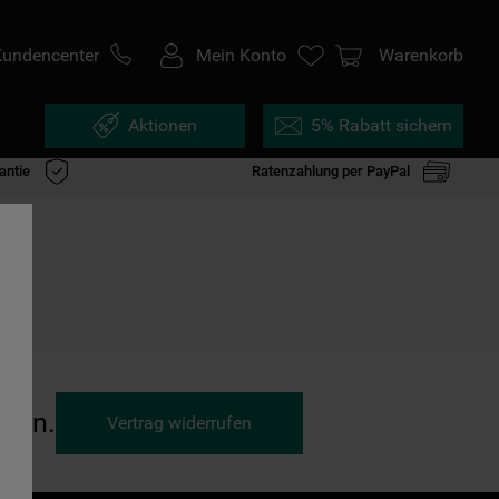
Kundencenter
Mein Konto
Warenkorb
Aktionen
5% Rabatt sichern
antie
Ratenzahlung per PayPal
ufen.
Vertrag widerrufen