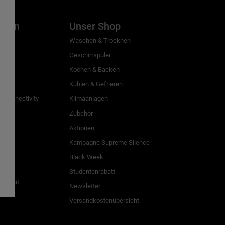
inien
Unser Shop
g
Waschen & Trocknen
Geschirrspüler
Kochen & Backen
Kühlen & Gefrieren
 Connectivity
Klimaanlagen
Zubehör
Aktionen
n
Kampagne Supreme Silence
Black Week
Studentenrabatt
freiheit
Newsletter
Versandkostenübersicht