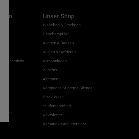
inien
Unser Shop
g
Waschen & Trocknen
Geschirrspüler
Kochen & Backen
Kühlen & Gefrieren
 Connectivity
Klimaanlagen
Zubehör
Aktionen
n
Kampagne Supreme Silence
Black Week
Studentenrabatt
freiheit
Newsletter
Versandkostenübersicht