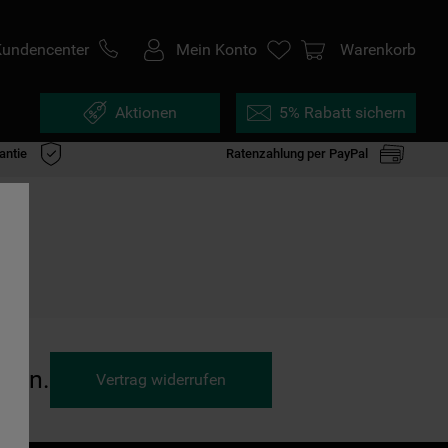
Kundencenter
Mein Konto
Warenkorb
Aktionen
5% Rabatt sichern
antie
Ratenzahlung per PayPal
ufen.
Vertrag widerrufen