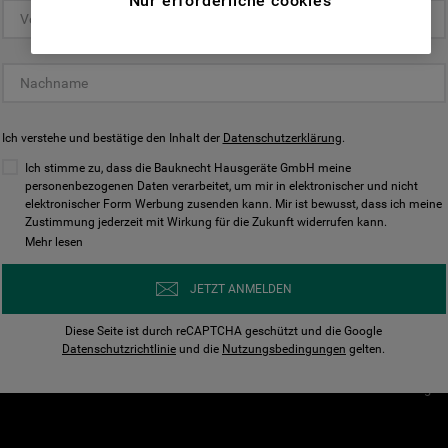
Nur erforderliche cookies
(Funktionelle-Cookies) und für
personalisierte und nicht personalisierte
Unser Unternehmen
Unsere Richtl
Werbung basierend auf Ihren
Über Bauknecht
Datenschutzerklärun
Gewohnheiten, Interaktionen mit unseren
Websites, Werbeanzeigen und Interessen
Für Händler
Cookies
(einschließlich über Drittanbieter und auf
Ich verstehe und bestätige den Inhalt der
Karriere
Datenschutzerklärung
Impressum
.
anderen Websites oder sozialen
Presse
AGB
Ich stimme zu, dass die Bauknecht Hausgeräte GmbH meine
Plattformen, beispielsweise Google LLC –
personenbezogenen Daten verarbeitet, um mir in elektronischer und nicht
Nutzungsbedingungen
elektronischer Form Werbung zusenden kann. Mir ist bewusst, dass ich meine
weitere Informationen zu den
Geräte
Zustimmung jederzeit mit Wirkung für die Zukunft widerrufen kann.
n
Datenschutzbestimmungen von Google
Mehr lesen
Verhaltenskodex
finden Sie hier:
Nutzungsbedingunge
https://business.safety.google/privacy/
JETZT ANMELDEN
(Profiling- und Marketing-Cookies).
Widerrufsbelehrung
Diese Seite ist durch reCAPTCHA geschützt und die Google
Rückgabe / Retoure
Indem Sie auf die Schaltfläche "Alle
Datenschutzrichtlinie
und die
Nutzungsbedingungen
gelten.
Erklärung zur Barriere
Cookies akzeptieren" klicken, stimmen Sie
Cookie-Einstellungen
der Verwendung all unserer Cookies und der
Weitergabe Ihrer Daten an unsere
Drittanbieter für solche Zwecke zu. Wenn