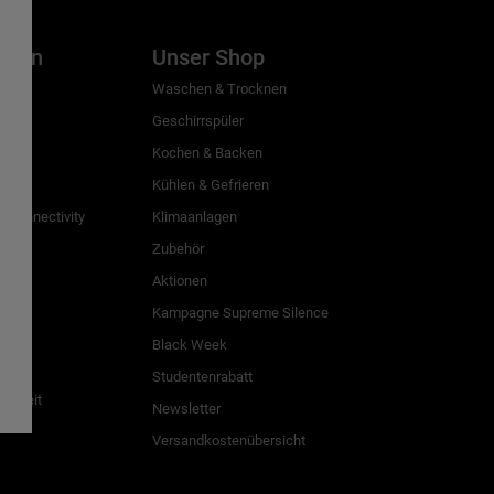
inien
Unser Shop
g
Waschen & Trocknen
Geschirrspüler
Kochen & Backen
Kühlen & Gefrieren
 Connectivity
Klimaanlagen
Zubehör
Aktionen
n
Kampagne Supreme Silence
Black Week
Studentenrabatt
freiheit
Newsletter
Versandkostenübersicht