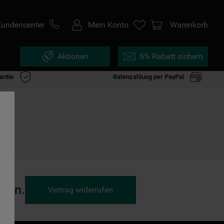
Kundencenter
Mein Konto
Warenkorb
Aktionen
5% Rabatt sichern
antie
Ratenzahlung per PayPal
ufen.
Vertrag widerrufen