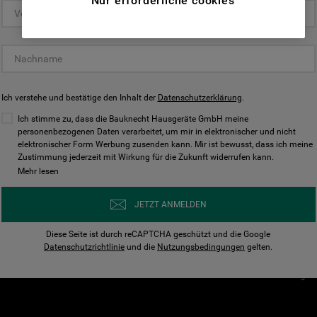
Nur erforderliche cookies
(Funktionelle-Cookies) und für
personalisierte und nicht personalisierte
Unser Unternehmen
Unsere Richtl
Werbung basierend auf Ihren
Über Bauknecht
Datenschutzerklärun
Gewohnheiten, Interaktionen mit unseren
Websites, Werbeanzeigen und Interessen
Für Händler
Cookies
(einschließlich über Drittanbieter und auf
Ich verstehe und bestätige den Inhalt der
Karriere
Datenschutzerklärung
Impressum
.
anderen Websites oder sozialen
Presse
AGB
Ich stimme zu, dass die Bauknecht Hausgeräte GmbH meine
Plattformen, beispielsweise Google LLC –
personenbezogenen Daten verarbeitet, um mir in elektronischer und nicht
Nutzungsbedingungen
elektronischer Form Werbung zusenden kann. Mir ist bewusst, dass ich meine
weitere Informationen zu den
Geräte
Zustimmung jederzeit mit Wirkung für die Zukunft widerrufen kann.
n
Datenschutzbestimmungen von Google
Mehr lesen
Verhaltenskodex
finden Sie hier:
Nutzungsbedingunge
https://business.safety.google/privacy/
JETZT ANMELDEN
(Profiling- und Marketing-Cookies).
Widerrufsbelehrung
Diese Seite ist durch reCAPTCHA geschützt und die Google
Rückgabe / Retoure
Indem Sie auf die Schaltfläche "Alle
Datenschutzrichtlinie
und die
Nutzungsbedingungen
gelten.
Erklärung zur Barriere
Cookies akzeptieren" klicken, stimmen Sie
Cookie-Einstellungen
der Verwendung all unserer Cookies und der
Weitergabe Ihrer Daten an unsere
Drittanbieter für solche Zwecke zu. Wenn