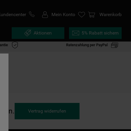
Kundencenter
Mein Konto
Warenkorb
Aktionen
5% Rabatt sichern
antie
Ratenzahlung per PayPal
ufen.
Vertrag widerrufen