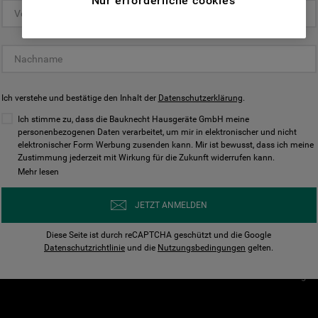
Nur erforderliche cookies
(Funktionelle-Cookies) und für
personalisierte und nicht personalisierte
Unser Unternehmen
Unsere Richtl
Werbung basierend auf Ihren
Über Bauknecht
Datenschutzerklärun
Gewohnheiten, Interaktionen mit unseren
Websites, Werbeanzeigen und Interessen
Für Händler
Cookies
(einschließlich über Drittanbieter und auf
Ich verstehe und bestätige den Inhalt der
Karriere
Datenschutzerklärung
Impressum
.
anderen Websites oder sozialen
Presse
AGB
Ich stimme zu, dass die Bauknecht Hausgeräte GmbH meine
Plattformen, beispielsweise Google LLC –
personenbezogenen Daten verarbeitet, um mir in elektronischer und nicht
Nutzungsbedingungen
elektronischer Form Werbung zusenden kann. Mir ist bewusst, dass ich meine
weitere Informationen zu den
Geräte
Zustimmung jederzeit mit Wirkung für die Zukunft widerrufen kann.
n
Datenschutzbestimmungen von Google
Mehr lesen
Verhaltenskodex
finden Sie hier:
Nutzungsbedingunge
https://business.safety.google/privacy/
JETZT ANMELDEN
(Profiling- und Marketing-Cookies).
Widerrufsbelehrung
Diese Seite ist durch reCAPTCHA geschützt und die Google
Rückgabe / Retoure
Indem Sie auf die Schaltfläche "Alle
Datenschutzrichtlinie
und die
Nutzungsbedingungen
gelten.
Erklärung zur Barriere
Cookies akzeptieren" klicken, stimmen Sie
Cookie-Einstellungen
der Verwendung all unserer Cookies und der
Weitergabe Ihrer Daten an unsere
Drittanbieter für solche Zwecke zu. Wenn