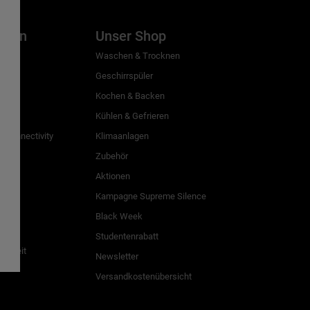
inien
Unser Shop
g
Waschen & Trocknen
Geschirrspüler
Kochen & Backen
Kühlen & Gefrieren
 Connectivity
Klimaanlagen
Zubehör
Aktionen
n
Kampagne Supreme Silence
Black Week
Studentenrabatt
freiheit
Newsletter
Versandkostenübersicht