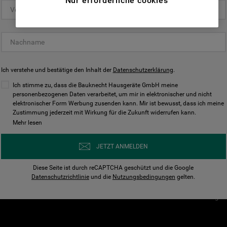
Nur erforderliche cookies
(Funktionelle-Cookies) und für
personalisierte und nicht personalisierte
Unser Unternehmen
Unsere Richtl
Werbung basierend auf Ihren
Über Bauknecht
Datenschutzerklärun
Gewohnheiten, Interaktionen mit unseren
Websites, Werbeanzeigen und Interessen
Für Händler
Cookies
(einschließlich über Drittanbieter und auf
Ich verstehe und bestätige den Inhalt der
Karriere
Datenschutzerklärung
Impressum
.
anderen Websites oder sozialen
Presse
AGB
Ich stimme zu, dass die Bauknecht Hausgeräte GmbH meine
Plattformen, beispielsweise Google LLC –
personenbezogenen Daten verarbeitet, um mir in elektronischer und nicht
Nutzungsbedingungen
elektronischer Form Werbung zusenden kann. Mir ist bewusst, dass ich meine
weitere Informationen zu den
Geräte
Zustimmung jederzeit mit Wirkung für die Zukunft widerrufen kann.
n
Datenschutzbestimmungen von Google
Mehr lesen
Verhaltenskodex
finden Sie hier:
Nutzungsbedingunge
https://business.safety.google/privacy/
JETZT ANMELDEN
(Profiling- und Marketing-Cookies).
Widerrufsbelehrung
Diese Seite ist durch reCAPTCHA geschützt und die Google
Rückgabe / Retoure
Indem Sie auf die Schaltfläche "Alle
Datenschutzrichtlinie
und die
Nutzungsbedingungen
gelten.
Erklärung zur Barriere
Cookies akzeptieren" klicken, stimmen Sie
Cookie-Einstellungen
der Verwendung all unserer Cookies und der
Weitergabe Ihrer Daten an unsere
Drittanbieter für solche Zwecke zu. Wenn