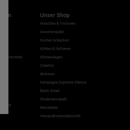
inien
Unser Shop
g
Waschen & Trocknen
Geschirrspüler
Kochen & Backen
Kühlen & Gefrieren
 Connectivity
Klimaanlagen
Zubehör
Aktionen
n
Kampagne Supreme Silence
Black Week
Studentenrabatt
freiheit
Newsletter
Versandkostenübersicht