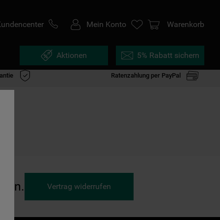
Kundencenter
Mein Konto
Warenkorb
Aktionen
5% Rabatt sichern
antie
Ratenzahlung per PayPal
ufen.
Vertrag widerrufen