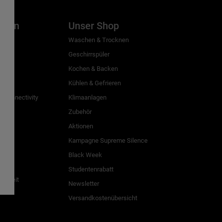
inien
Unser Shop
g
Waschen & Trocknen
Geschirrspüler
Kochen & Backen
Kühlen & Gefrieren
 Connectivity
Klimaanlagen
Zubehör
Aktionen
n
Kampagne Supreme Silence
Black Week
Studentenrabatt
freiheit
Newsletter
Versandkostenübersicht