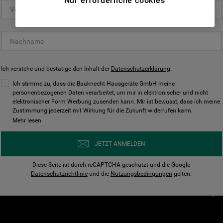
Nur erforderliche cookies
(Funktionelle-Cookies) und für
personalisierte und nicht personalisierte
Unser Unternehmen
Unsere Richtl
Werbung basierend auf Ihren
Über Bauknecht
Datenschutzerklärun
Gewohnheiten, Interaktionen mit unseren
Websites, Werbeanzeigen und Interessen
Für Händler
Cookies
(einschließlich über Drittanbieter und auf
Ich verstehe und bestätige den Inhalt der
Karriere
Datenschutzerklärung
Impressum
.
anderen Websites oder sozialen
Presse
AGB
Ich stimme zu, dass die Bauknecht Hausgeräte GmbH meine
Plattformen, beispielsweise Google LLC –
personenbezogenen Daten verarbeitet, um mir in elektronischer und nicht
Nutzungsbedingungen
elektronischer Form Werbung zusenden kann. Mir ist bewusst, dass ich meine
weitere Informationen zu den
Geräte
Zustimmung jederzeit mit Wirkung für die Zukunft widerrufen kann.
n
Datenschutzbestimmungen von Google
Mehr lesen
Verhaltenskodex
finden Sie hier:
Nutzungsbedingunge
https://business.safety.google/privacy/
JETZT ANMELDEN
(Profiling- und Marketing-Cookies).
Widerrufsbelehrung
Diese Seite ist durch reCAPTCHA geschützt und die Google
Rückgabe / Retoure
Indem Sie auf die Schaltfläche "Alle
Datenschutzrichtlinie
und die
Nutzungsbedingungen
gelten.
Erklärung zur Barriere
Cookies akzeptieren" klicken, stimmen Sie
Cookie-Einstellungen
der Verwendung all unserer Cookies und der
Weitergabe Ihrer Daten an unsere
Drittanbieter für solche Zwecke zu. Wenn