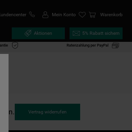
Kundencenter
Mein Konto
Warenkorb
Aktionen
5% Rabatt sichern
antie
Ratenzahlung per PayPal
ufen.
Vertrag widerrufen