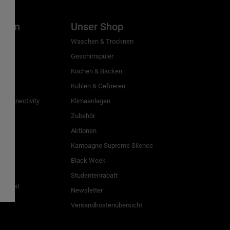
inien
Unser Shop
g
Waschen & Trocknen
Geschirrspüler
Kochen & Backen
Kühlen & Gefrieren
 Connectivity
Klimaanlagen
Zubehör
Aktionen
n
Kampagne Supreme Silence
Black Week
Studentenrabatt
freiheit
Newsletter
Versandkostenübersicht