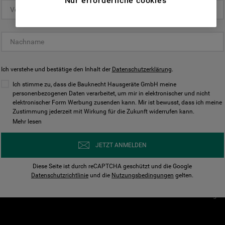
Nur erforderliche cookies
(Funktionelle-Cookies) und für
personalisierte und nicht personalisierte
Unser Unternehmen
Unsere Richtl
Werbung basierend auf Ihren
Über Bauknecht
Datenschutzerklärun
Gewohnheiten, Interaktionen mit unseren
Websites, Werbeanzeigen und Interessen
Für Händler
Cookies
(einschließlich über Drittanbieter und auf
Ich verstehe und bestätige den Inhalt der
Karriere
Datenschutzerklärung
Impressum
.
anderen Websites oder sozialen
Presse
AGB
Ich stimme zu, dass die Bauknecht Hausgeräte GmbH meine
Plattformen, beispielsweise Google LLC –
personenbezogenen Daten verarbeitet, um mir in elektronischer und nicht
Nutzungsbedingungen
elektronischer Form Werbung zusenden kann. Mir ist bewusst, dass ich meine
weitere Informationen zu den
Geräte
Zustimmung jederzeit mit Wirkung für die Zukunft widerrufen kann.
n
Datenschutzbestimmungen von Google
Mehr lesen
Verhaltenskodex
finden Sie hier:
Nutzungsbedingunge
https://business.safety.google/privacy/
JETZT ANMELDEN
(Profiling- und Marketing-Cookies).
Widerrufsbelehrung
Diese Seite ist durch reCAPTCHA geschützt und die Google
Rückgabe / Retoure
Indem Sie auf die Schaltfläche "Alle
Datenschutzrichtlinie
und die
Nutzungsbedingungen
gelten.
Erklärung zur Barriere
Cookies akzeptieren" klicken, stimmen Sie
Cookie-Einstellungen
der Verwendung all unserer Cookies und der
Weitergabe Ihrer Daten an unsere
Drittanbieter für solche Zwecke zu. Wenn