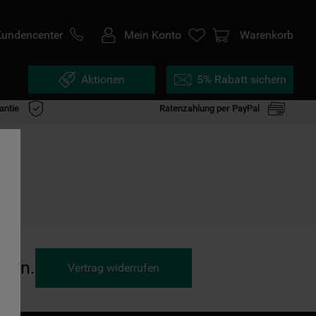
Kundencenter
Mein Konto
Warenkorb
Aktionen
5% Rabatt sichern
antie
Ratenzahlung per PayPal
ufen.
Vertrag widerrufen