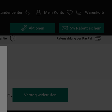
Kundencenter
Mein Konto
Warenkorb
Aktionen
5% Rabatt sichern
antie
Ratenzahlung per PayPal
ufen.
Vertrag widerrufen