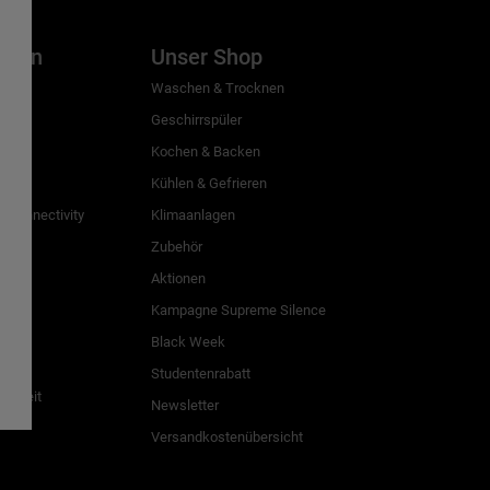
inien
Unser Shop
g
Waschen & Trocknen
Geschirrspüler
Kochen & Backen
Kühlen & Gefrieren
 Connectivity
Klimaanlagen
Zubehör
Aktionen
n
Kampagne Supreme Silence
Black Week
Studentenrabatt
freiheit
Newsletter
Versandkostenübersicht