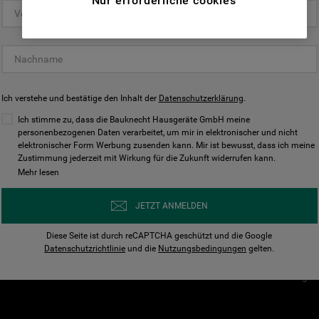
Nur erforderliche cookies
(Funktionelle-Cookies) und für
personalisierte und nicht personalisierte
Unser Unternehmen
Unsere Richtl
Werbung basierend auf Ihren
Über Bauknecht
Datenschutzerklärun
Gewohnheiten, Interaktionen mit unseren
Websites, Werbeanzeigen und Interessen
Für Händler
Cookies
(einschließlich über Drittanbieter und auf
Ich verstehe und bestätige den Inhalt der
Karriere
Datenschutzerklärung
Impressum
.
anderen Websites oder sozialen
Presse
AGB
Ich stimme zu, dass die Bauknecht Hausgeräte GmbH meine
Plattformen, beispielsweise Google LLC –
personenbezogenen Daten verarbeitet, um mir in elektronischer und nicht
Nutzungsbedingungen
elektronischer Form Werbung zusenden kann. Mir ist bewusst, dass ich meine
weitere Informationen zu den
Geräte
Zustimmung jederzeit mit Wirkung für die Zukunft widerrufen kann.
n
Datenschutzbestimmungen von Google
Mehr lesen
Verhaltenskodex
finden Sie hier:
Nutzungsbedingunge
https://business.safety.google/privacy/
JETZT ANMELDEN
(Profiling- und Marketing-Cookies).
Widerrufsbelehrung
Diese Seite ist durch reCAPTCHA geschützt und die Google
Rückgabe / Retoure
Indem Sie auf die Schaltfläche "Alle
Datenschutzrichtlinie
und die
Nutzungsbedingungen
gelten.
Erklärung zur Barriere
Cookies akzeptieren" klicken, stimmen Sie
Cookie-Einstellungen
der Verwendung all unserer Cookies und der
Weitergabe Ihrer Daten an unsere
Drittanbieter für solche Zwecke zu. Wenn