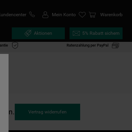
Kundencenter
Mein Konto
Warenkorb
Aktionen
5% Rabatt sichern
antie
Ratenzahlung per PayPal
ufen.
Vertrag widerrufen