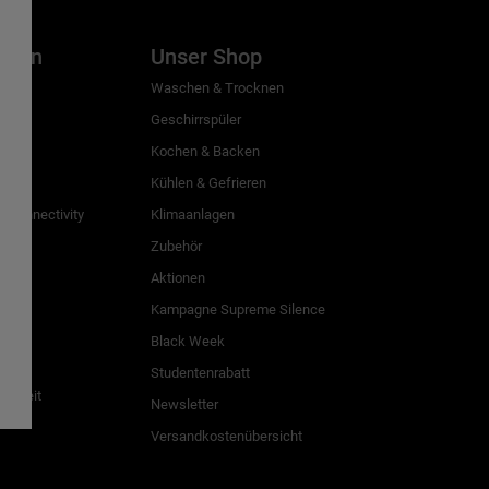
inien
Unser Shop
g
Waschen & Trocknen
Geschirrspüler
Kochen & Backen
Kühlen & Gefrieren
 Connectivity
Klimaanlagen
Zubehör
Aktionen
n
Kampagne Supreme Silence
Black Week
Studentenrabatt
freiheit
Newsletter
Versandkostenübersicht