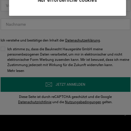
Nur erforderliche cookies
(Funktionelle-Cookies) und für
personalisierte und nicht personalisierte
Unser Unternehmen
Unsere Richtl
Werbung basierend auf Ihren
Über Bauknecht
Datenschutzerklärun
Gewohnheiten, Interaktionen mit unseren
Websites, Werbeanzeigen und Interessen
Für Händler
Cookies
(einschließlich über Drittanbieter und auf
Ich verstehe und bestätige den Inhalt der
Karriere
Datenschutzerklärung
Impressum
.
anderen Websites oder sozialen
Presse
AGB
Ich stimme zu, dass die Bauknecht Hausgeräte GmbH meine
Plattformen, beispielsweise Google LLC –
personenbezogenen Daten verarbeitet, um mir in elektronischer und nicht
Nutzungsbedingungen
elektronischer Form Werbung zusenden kann. Mir ist bewusst, dass ich meine
weitere Informationen zu den
Geräte
Zustimmung jederzeit mit Wirkung für die Zukunft widerrufen kann.
n
Datenschutzbestimmungen von Google
Mehr lesen
Verhaltenskodex
finden Sie hier:
Nutzungsbedingunge
https://business.safety.google/privacy/
JETZT ANMELDEN
(Profiling- und Marketing-Cookies).
Widerrufsbelehrung
Diese Seite ist durch reCAPTCHA geschützt und die Google
Rückgabe / Retoure
Indem Sie auf die Schaltfläche "Alle
Datenschutzrichtlinie
und die
Nutzungsbedingungen
gelten.
Erklärung zur Barriere
Cookies akzeptieren" klicken, stimmen Sie
Cookie-Einstellungen
der Verwendung all unserer Cookies und der
Weitergabe Ihrer Daten an unsere
Drittanbieter für solche Zwecke zu. Wenn