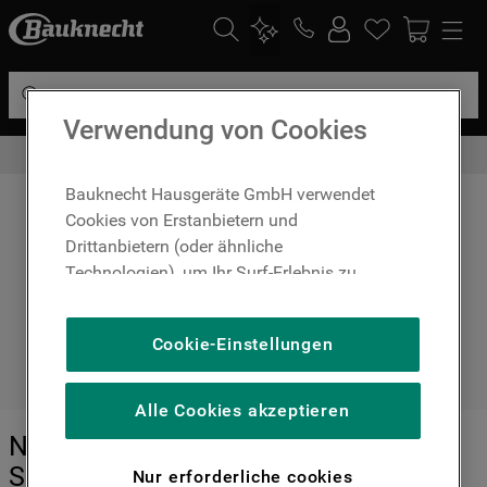
Suche
Verwendung von Cookies
Gratis Altgerätemitnahme
DIE HÄUFIGSTEN SUCHANFRAGEN
1
.
waschmaschine
Bauknecht Hausgeräte GmbH verwendet
Cookies von Erstanbietern und
2
.
geschirrspülern
Drittanbietern (oder ähnliche
3
.
kühlgefrierkombination
Technologien), um Ihr Surf-Erlebnis zu
verbessern (unbedingt erforderliche
4
.
bko
Cookies), um unser Publikum zu messen
Cookie-Einstellungen
5
.
trockner
(Leistungs-Cookies), um die redaktionellen
Inhalte der Website basierend auf Ihrer
6
.
kühlschrank
Nutzung der Website zu personalisieren,
Alle Cookies akzeptieren
7
.
mikrowelle
die Funktionalität der Website zu
Nicht zufrieden? Ihren Vertrag können
verbessern und Ihnen spezifische
8
.
toplader
Sie bequem online wiederrufen.
Nur erforderliche cookies
Funktionen anzubieten (Funktionelle-