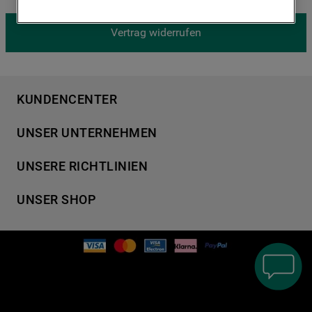
9
.
gefriertruhe
Cookies) und für personalisierte und nicht
personalisierte Werbung basierend auf
10
.
kühl-gefrierkombination freistehend
Vertrag widerrufen
Ihren Gewohnheiten, Interaktionen mit
unseren Websites, Werbeanzeigen und
Interessen (einschließlich über Drittanbieter
und auf anderen Websites oder sozialen
KUNDENCENTER
Plattformen, beispielsweise Google LLC –
Produktregistrierung
weitere Informationen zu den
UNSER UNTERNEHMEN
Händlersuche
Datenschutzbestimmungen von Google
Über Bauknecht
Häufige Fragen
finden Sie hier:
UNSERE RICHTLINIEN
Für Händler
Kundendienst
https://business.safety.google/privacy/
Datenschutzerklärung
Karriere
(Profiling- und Marketing-Cookies).
UNSER SHOP
Kontakt
Cookies
Presse
Bedienungsanleitungen
Impressum
Waschen & Trocknen
Indem Sie auf die Schaltfläche "Alle
Ersatzteile
AGB
Geschirrspüler
Cookies akzeptieren" klicken, stimmen Sie
Garantien
der Verwendung all unserer Cookies und
Verhaltenskodex
Kochen & Backen
der Weitergabe Ihrer Daten an unsere
Nutzungsbedingungen Connectivity Geräte
Kühlen & Gefrieren
Drittanbieter für solche Zwecke zu. Wenn
Nutzungsbedingungen
Klimaanlagen