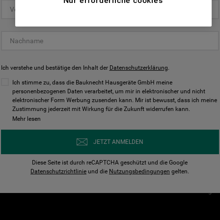
Nur erforderliche cookies
(Funktionelle-Cookies) und für
personalisierte und nicht personalisierte
Unser Unternehmen
Unsere Richtl
Werbung basierend auf Ihren
Über Bauknecht
Datenschutzerklärun
Gewohnheiten, Interaktionen mit unseren
Websites, Werbeanzeigen und Interessen
Für Händler
Cookies
(einschließlich über Drittanbieter und auf
Ich verstehe und bestätige den Inhalt der
Karriere
Datenschutzerklärung
Impressum
.
anderen Websites oder sozialen
Presse
AGB
Ich stimme zu, dass die Bauknecht Hausgeräte GmbH meine
Plattformen, beispielsweise Google LLC –
personenbezogenen Daten verarbeitet, um mir in elektronischer und nicht
Nutzungsbedingungen
elektronischer Form Werbung zusenden kann. Mir ist bewusst, dass ich meine
weitere Informationen zu den
Geräte
Zustimmung jederzeit mit Wirkung für die Zukunft widerrufen kann.
n
Datenschutzbestimmungen von Google
Mehr lesen
Verhaltenskodex
finden Sie hier:
Nutzungsbedingunge
https://business.safety.google/privacy/
JETZT ANMELDEN
(Profiling- und Marketing-Cookies).
Widerrufsbelehrung
Diese Seite ist durch reCAPTCHA geschützt und die Google
Rückgabe / Retoure
Indem Sie auf die Schaltfläche "Alle
Datenschutzrichtlinie
und die
Nutzungsbedingungen
gelten.
Erklärung zur Barriere
Cookies akzeptieren" klicken, stimmen Sie
Cookie-Einstellungen
der Verwendung all unserer Cookies und der
Weitergabe Ihrer Daten an unsere
Drittanbieter für solche Zwecke zu. Wenn