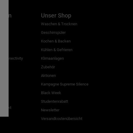
inien
Unser Shop
g
Waschen & Trocknen
Geschirrspüler
Kochen & Backen
Kühlen & Gefrieren
 Connectivity
Klimaanlagen
Zubehör
Aktionen
n
Kampagne Supreme Silence
Black Week
Studentenrabatt
freiheit
Newsletter
Versandkostenübersicht