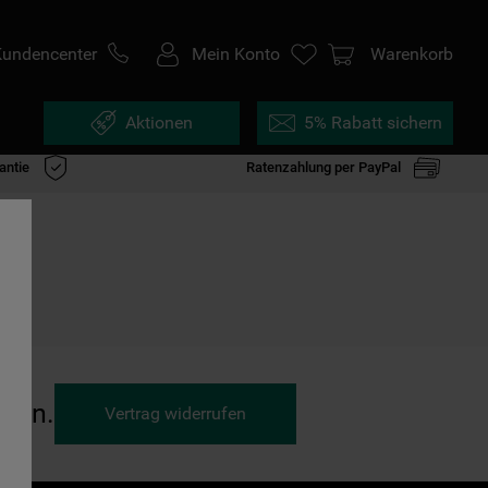
Kundencenter
Mein Konto
Warenkorb
Aktionen
5% Rabatt sichern
antie
Ratenzahlung per PayPal
ufen.
Vertrag widerrufen