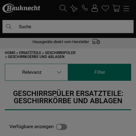
Suche
Hausgeräte direkt vom Hersteller
DIE HÄUFIGSTEN SUCHANFRAGEN
HOME
ERSATZTEILE
GESCHIRRSPÜLER
1
.
waschmaschine
GESCHIRRKOERBE UND ABLAGEN
2
.
geschirrspülern
Relevanz
Filter
3
.
kühlgefrierkombination
4
.
bko
GESCHIRRSPÜLER ERSATZTEILE:
5
.
trockner
GESCHIRRKÖRBE UND ABLAGEN
6
.
kühlschrank
7
.
gefrierschrank
Verfügbare anzeigen
8
.
mikrowelle