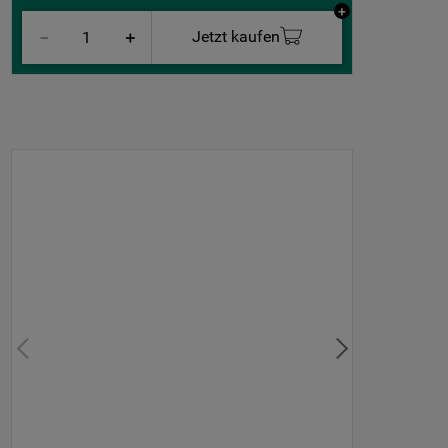
Jetzt kaufen
－
＋