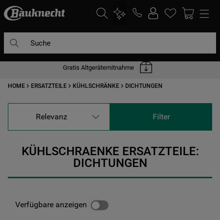
Suche
Gratis Altgerätemitnahme
DIE HÄUFIGSTEN SUCHANFRAGEN
HOME
ERSATZTEILE
KÜHLSCHRÄNKE
DICHTUNGEN
1
.
waschmaschine
2
.
geschirrspülern
Relevanz
Filter
3
.
kühlgefrierkombination
4
.
bko
KÜHLSCHRAENKE ERSATZTEILE:
5
.
trockner
DICHTUNGEN
6
.
kühlschrank
7
.
gefrierschrank
Verfügbare anzeigen
8
.
mikrowelle