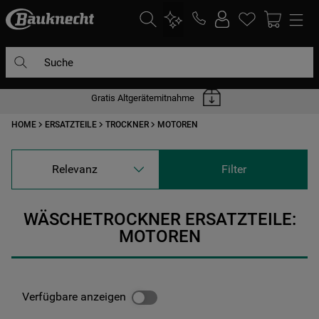
Suche
Gratis Altgerätemitnahme
DIE HÄUFIGSTEN SUCHANFRAGEN
HOME
ERSATZTEILE
TROCKNER
MOTOREN
1
.
waschmaschine
2
.
geschirrspülern
Relevanz
Filter
3
.
kühlgefrierkombination
4
.
bko
WÄSCHETROCKNER ERSATZTEILE:
5
.
trockner
MOTOREN
6
.
kühlschrank
7
.
mikrowelle
Verfügbare anzeigen
8
.
toplader