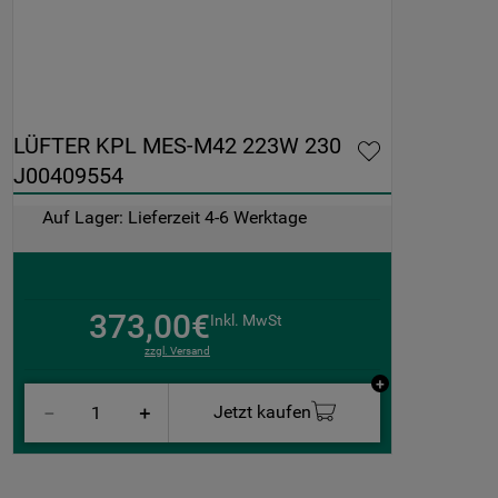
LÜFTER KPL MES-M42 223W 230 
J00409554
Auf Lager: Lieferzeit 4-6 Werktage
373,00€
Inkl. MwSt
zzgl. Versand
Jetzt kaufen
－
＋