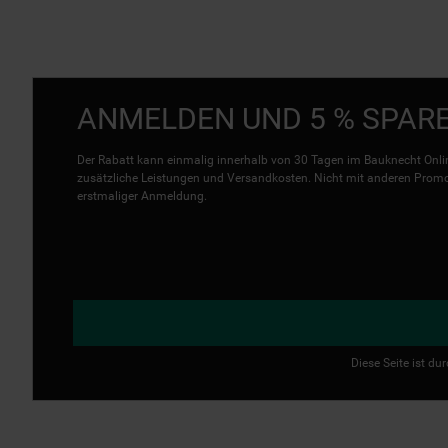
ANMELDEN UND 5 % SPAR
Der Rabatt kann einmalig innerhalb von 30 Tagen im Bauknecht Onlin
zusätzliche Leistungen und Versandkosten. Nicht mit anderen Promo 
erstmaliger Anmeldung.
Diese Seite ist d