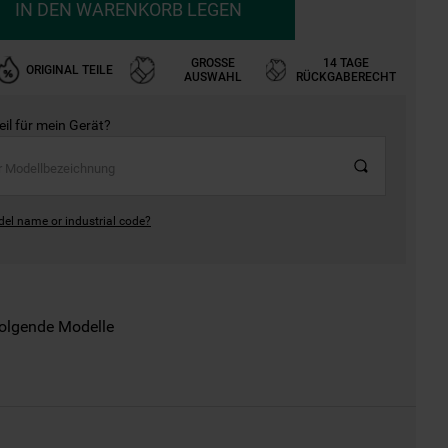
IN DEN WARENKORB LEGEN
GROSSE A
14 TAGE
ORIGINAL TEILE
USWAHL
RÜCKGABERECHT
Teil für mein Gerät?
del name or industrial code?
folgende Modelle