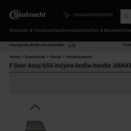
Such
EINKAUFSASSISTENT
Waschen & Trocknen
Geschirrspülen
Kochen & Backen
Kühle
D
1
.
Hausgeräte direkt vom Hersteller
Grat
2
.
Home
Ersatzteile
Herde
Heizelemente
3
.
F Door Assy/653-iro(yinx-bnd)w.handle J0064
4
.
5
.
6
.
7
.
8
.
9
.
1