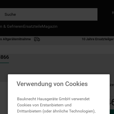
e
n & Gefrieren
IE HÄUFIGSTEN SUCHANFRAGEN
Ersatzteile
Magazin
waschmaschine
is Altgerätemitnahme
10 Jahre Ersatzteilgar
geschirrspülern
kühlgefrierkombination
3866
bko
trockner
kühlschrank
Verwendung von Cookies
Auf Lager: Lieferze
gefrierschrank
mikrowelle
Bauknecht Hausgeräte GmbH verwendet
4
Cookies von Erstanbietern und
toplader
Drittanbietern (oder ähnliche Technologien),
0
.
kühl-gefrierkombination freistehend