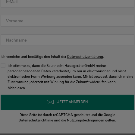
KUNDENCENTER
Ich verstehe und bestätige den Inhalt der
Datenschutzerklärung
.
Ich stimme zu, dass die Bauknecht Hausgeräte GmbH meine
personenbezogenen Daten verarbeitet, um mir in elektronischer und nicht
elektronischer Form Werbung zusenden kann. Mir ist bewusst, dass ich meine
Bedienungsanleitungen
Kontakt
Zustimmung jederzeit mit Wirkung für die Zukunft widerrufen kann.
ungen finden und herunterladen
Wir sind Mo - Sa für Sie d
Mehr lesen
Herunterladen
Jetzt anrufen
JETZT ANMELDEN
Diese Seite ist durch reCAPTCHA geschützt und die Google
Datenschutzrichtlinie
und die
Nutzungsbedingungen
gelten.