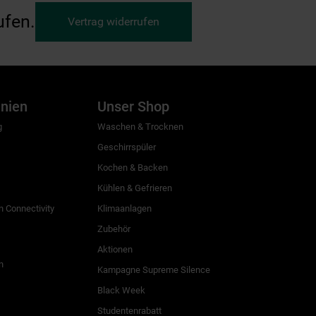
ufen.
Vertrag widerrufen
inien
Unser Shop
g
Waschen & Trocknen
Geschirrspüler
Kochen & Backen
Kühlen & Gefrieren
 Connectivity
Klimaanlagen
Zubehör
Aktionen
n
Kampagne Supreme Silence
Black Week
Studentenrabatt