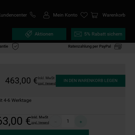
Kundencenter
Mein Konto
Warenkorb
Aktionen
5% Rabatt sichern
antie
Ratenzahlung per PayPal
463
,
00
€
Inkl. MwSt
IN DEN WARENKORB LEGEN
zzgl. Versand
it 4-6 Werktage
63
,
00
€
Inkl. MwSt
－
＋
zzgl. Versand