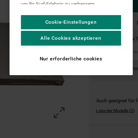
um Ihr Surf-Erlebnis zu verbessern
(unbedingt erforderliche Cookies), um unser
Publikum zu messen (Leistungs-Cookies),
SCHNELLE
Cookie-Einstellungen
LIEFERUNG
um die redaktionellen Inhalte der Website
basierend auf Ihrer Nutzung der Website zu
Alle Cookies akzeptieren
Ist dies das richtige 
personalisieren, die Funktionalität der
Website zu verbessern und Ihnen
spezifische Funktionen anzubieten
Nur erforderliche cookies
(Funktionelle-Cookies) und für
Where can I find the mo
personalisierte und nicht personalisierte
Werbung basierend auf Ihren
Gewohnheiten, Interaktionen mit unseren
Websites, Werbeanzeigen und Interessen
(einschließlich über Drittanbieter und auf
Auch geeignet für 
anderen Websites oder sozialen
Liste der Modelle
(
2
)
Plattformen, beispielsweise Google LLC –
weitere Informationen zu den
Datenschutzbestimmungen von Google
finden Sie hier: