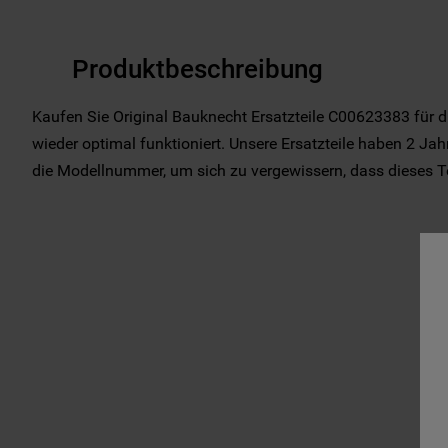
Produktbeschreibung
Kaufen Sie Original Bauknecht Ersatzteile C00623383 für d
wieder optimal funktioniert. Unsere Ersatzteile haben 2 Jahr
die Modellnummer, um sich zu vergewissern, dass dieses Teil