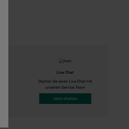
Live Chat
Starten Sie einen Live Chat mit
a
unserem Service Team
Jetzt chatten