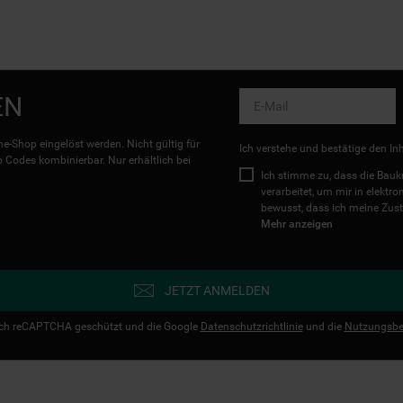
EN
e-Shop eingelöst werden. Nicht gültig für
Ich verstehe und bestätige den In
Codes kombinierbar. Nur erhältlich bei
Ich stimme zu, dass die Ba
verarbeitet, um mir in elektr
bewusst, dass ich meine Zust
Mehr anzeigen
JETZT ANMELDEN
urch reCAPTCHA geschützt und die Google
Datenschutzrichtlinie
und die
Nutzungsbe