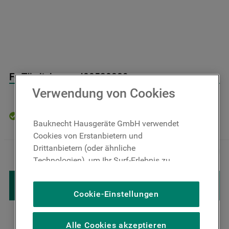
9
.
toplader
10
.
gefriertruhe
Fc Türdichtung J00530889
Verwendung von Cookies
Auf Lager: Lieferzeit 4-6 Werktage
Bauknecht Hausgeräte GmbH verwendet
Cookies von Erstanbietern und
31
,
00
€
Inkl. MwSt
Drittanbietern (oder ähnliche
－
＋
zzgl. Versand
Technologien), um Ihr Surf-Erlebnis zu
verbessern (unbedingt erforderliche
IN DEN WARENKORB LEGEN
Cookies), um unser Publikum zu messen
Cookie-Einstellungen
(Leistungs-Cookies), um die redaktionellen
Inhalte der Website basierend auf Ihrer
Nutzung der Website zu personalisieren,
Alle Cookies akzeptieren