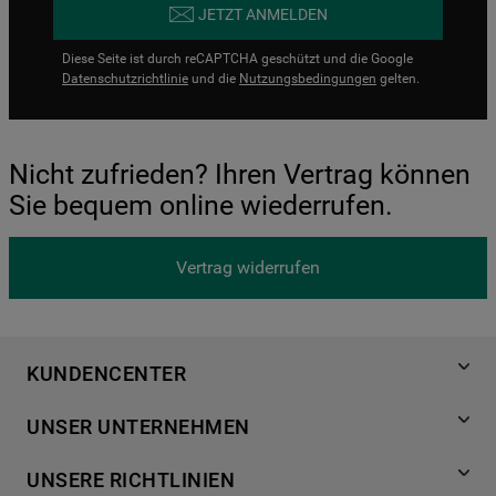
JETZT ANMELDEN
Diese Seite ist durch reCAPTCHA geschützt und die Google
Datenschutzrichtlinie
und die
Nutzungsbedingungen
gelten.
Nicht zufrieden? Ihren Vertrag können
Sie bequem online wiederrufen.
Vertrag widerrufen
KUNDENCENTER
Produktregistrierung
UNSER UNTERNEHMEN
Händlersuche
Über Bauknecht
Häufige Fragen
UNSERE RICHTLINIEN
Für Händler