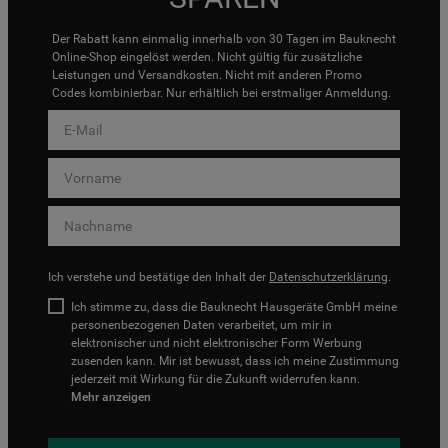
Der Rabatt kann einmalig innerhalb von 30 Tagen im Bauknecht
Online-Shop eingelöst werden. Nicht gültig für zusätzliche
Leistungen und Versandkosten. Nicht mit anderen Promo
Codes kombinierbar. Nur erhältlich bei erstmaliger Anmeldung.
Ich verstehe und bestätige den Inhalt der
Datenschutzerklärung
.
Ich stimme zu, dass die Bauknecht Hausgeräte GmbH meine
personenbezogenen Daten verarbeitet, um mir in
elektronischer und nicht elektronischer Form Werbung
zusenden kann. Mir ist bewusst, dass ich meine Zustimmung
jederzeit mit Wirkung für die Zukunft widerrufen kann.
Mehr anzeigen