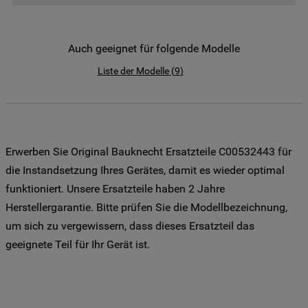
der Weitergabe Ihrer Daten an unsere
Drittanbieter für solche Zwecke zu. Wenn
Sie Ihre Präferenzen festlegen möchten,
Auch geeignet für folgende Modelle
klicken Sie auf die Schaltfläche "Cookie
Liste der Modelle
(
9
)
Einstellungen". Um unsere Cookie-Richtlinie
einzusehen klicken sie auf "Mehr
Informationen" . Wenn Sie auf "Nur
erforderliche Cookies" klicken, werden
lediglich unbedingt erforderliche Cookis
Erwerben Sie Original Bauknecht Ersatzteile C00532443 für
gesetzt. Mehr Informationen
die Instandsetzung Ihres Gerätes, damit es wieder optimal
https://www.bauknecht.de/seiten/nutzung-
funktioniert. Unsere Ersatzteile haben 2 Jahre
von-cookies
Herstellergarantie. Bitte prüfen Sie die Modellbezeichnung,
um sich zu vergewissern, dass dieses Ersatzteil das
geeignete Teil für Ihr Gerät ist.