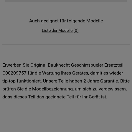
der Weitergabe Ihrer Daten an unsere
Drittanbieter für solche Zwecke zu. Wenn
Sie Ihre Präferenzen festlegen möchten,
Auch geeignet für folgende Modelle
klicken Sie auf die Schaltfläche "Cookie
Liste der Modelle
(
0
)
Einstellungen". Um unsere Cookie-Richtlinie
einzusehen klicken sie auf "Mehr
Informationen" . Wenn Sie auf "Nur
erforderliche Cookies" klicken, werden
lediglich unbedingt erforderliche Cookis
Erwerben Sie Original Bauknecht Geschirrspueler Ersatzteil
gesetzt. Mehr Informationen
C00209757 für die Wartung Ihres Gerätes, damit es wieder
https://www.bauknecht.de/seiten/nutzung-
tip-top funktioniert. Unsere Teile haben 2 Jahre Garantie. Bitte
von-cookies
prüfen Sie die Modellbezeichnung, um sich zu vergewissern,
dass dieses Teil das geeignete Teil für Ihr Gerät ist.