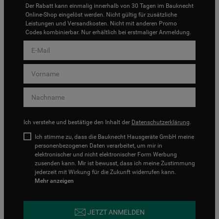
Der Rabatt kann einmalig innerhalb von 30 Tagen im Bauknecht
Online-Shop eingelöst werden. Nicht gültig für zusätzliche
Leistungen und Versandkosten. Nicht mit anderen Promo
Codes kombinierbar. Nur erhältlich bei erstmaliger Anmeldung.
Ich verstehe und bestätige den Inhalt der
Datenschutzerklärung
.
Ich stimme zu, dass die Bauknecht Hausgeräte GmbH meine
personenbezogenen Daten verarbeitet, um mir in
elektronischer und nicht elektronischer Form Werbung
zusenden kann. Mir ist bewusst, dass ich meine Zustimmung
jederzeit mit Wirkung für die Zukunft widerrufen kann.
Mehr anzeigen
JETZT ANMELDEN