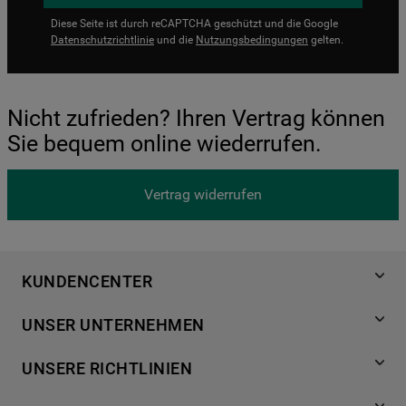
Diese Seite ist durch reCAPTCHA geschützt und die Google
Datenschutzrichtlinie
und die
Nutzungsbedingungen
gelten.
Nicht zufrieden? Ihren Vertrag können
Sie bequem online wiederrufen.
Vertrag widerrufen
KUNDENCENTER
Produktregistrierung
UNSER UNTERNEHMEN
Händlersuche
Über Bauknecht
Häufige Fragen
UNSERE RICHTLINIEN
Für Händler
Kundendienst
Datenschutzerklärung
Karriere