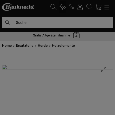
Suche
Gratis Altgerätemitnahme
DIE HÄUFIGSTEN SUCHANFRAGEN
Home
1
Ersatzteile
.
waschmaschine
Herde
Heizelemente
2
.
geschirrspülern
3
.
kühlgefrierkombination
4
.
bko
5
.
trockner
6
.
kühlschrank
7
.
gefrierschrank
8
.
mikrowelle