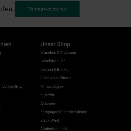
ufen.
Vertrag widerrufen
inien
Unser Shop
g
Waschen & Trocknen
Geschirrspüler
Kochen & Backen
Kühlen & Gefrieren
 Connectivity
Klimaanlagen
Zubehör
Aktionen
n
Kampagne Supreme Silence
Black Week
Studentenrabatt