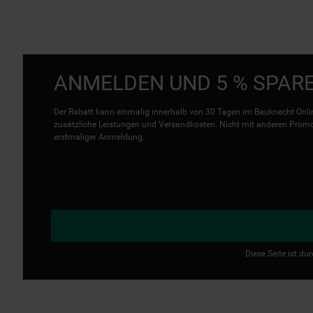
ANMELDEN UND 5 % SPAR
Der Rabatt kann einmalig innerhalb von 30 Tagen im Bauknecht Onlin
zusätzliche Leistungen und Versandkosten. Nicht mit anderen Promo 
erstmaliger Anmeldung.
Diese Seite ist d