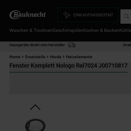
Such
EINKAUFSASSISTENT
Waschen & Trocknen
Geschirrspülen
Kochen & Backen
Kühle
D
1
.
Hausgeräte direkt vom Hersteller
Grat
2
.
Home
Ersatzteile
Herde
Heizelemente
3
.
Fenster Komplett Nologo Ral7024 J00710817
4
.
5
.
6
.
7
.
8
.
9
.
1