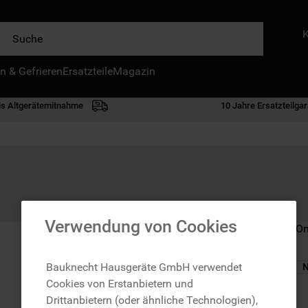
e
n & Gefrieren
IE HÄUFIGSTEN SUCHANFRAGEN
Ersatzteile
Magazin
waschmaschine
is Altgerätemitnahme
10 Jahre Ersatzteilgar
geschirrspülern
kühlgefrierkombination
bko
trockner
kühlschrank
Verwendung von Cookies
Nicht im Bauknecht On
gefrierschrank
mikrowelle
Bauknecht Hausgeräte GmbH verwendet
N
Cookies von Erstanbietern und
toplader
zzgl. Versand
Drittanbietern (oder ähnliche Technologien),
0
.
kühl-gefrierkombination freistehend