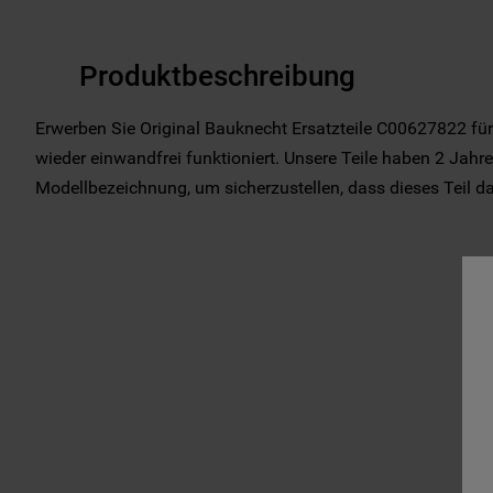
Produktbeschreibung
Erwerben Sie Original Bauknecht Ersatzteile C00627822 für 
wieder einwandfrei funktioniert. Unsere Teile haben 2 Jahre 
Modellbezeichnung, um sicherzustellen, dass dieses Teil das 