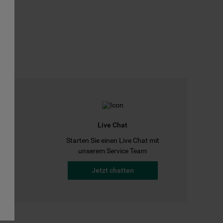
Live Chat
Starten Sie einen Live Chat mit
a
unserem Service Team
Jetzt chatten