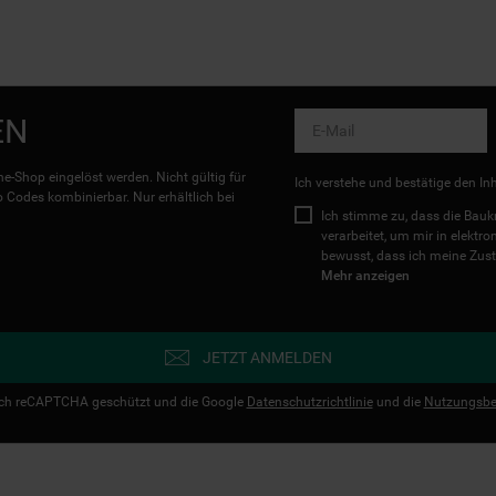
EN
e-Shop eingelöst werden. Nicht gültig für
Ich verstehe und bestätige den In
Codes kombinierbar. Nur erhältlich bei
Ich stimme zu, dass die Ba
verarbeitet, um mir in elektr
bewusst, dass ich meine Zust
Mehr anzeigen
JETZT ANMELDEN
urch reCAPTCHA geschützt und die Google
Datenschutzrichtlinie
und die
Nutzungsbe