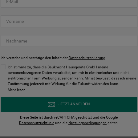
KUNDENCENTER
Ich verstehe und bestätige den Inhalt der
Datenschutzerklärung
.
Ich stimme zu, dass die Bauknecht Hausgeräte GmbH meine
personenbezogenen Daten verarbeitet, um mir in elektronischer und nicht
elektronischer Form Werbung zusenden kann. Mir ist bewusst, dass ich meine
Bedienungsanleitungen
Kontakt
Zustimmung jederzeit mit Wirkung für die Zukunft widerrufen kann.
ungen finden und herunterladen
Wir sind Mo - Sa für Sie d
Mehr lesen
Herunterladen
Jetzt anrufen
JETZT ANMELDEN
Diese Seite ist durch reCAPTCHA geschützt und die Google
Datenschutzrichtlinie
und die
Nutzungsbedingungen
gelten.