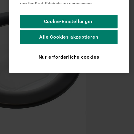
um Ihr Surf-Erlebnis zu verbessern
(unbedingt erforderliche Cookies), um unser
Publikum zu messen (Leistungs-Cookies),
Cookie-Einstellungen
um die redaktionellen Inhalte der Website
basierend auf Ihrer Nutzung der Website zu
Alle Cookies akzeptieren
personalisieren, die Funktionalität der
Website zu verbessern und Ihnen
spezifische Funktionen anzubieten
Nur erforderliche cookies
(Funktionelle-Cookies) und für
personalisierte und nicht personalisierte
Werbung basierend auf Ihren
Gewohnheiten, Interaktionen mit unseren
Websites, Werbeanzeigen und Interessen
(einschließlich über Drittanbieter und auf
anderen Websites oder sozialen
Plattformen, beispielsweise Google LLC –
weitere Informationen zu den
Datenschutzbestimmungen von Google
finden Sie hier: