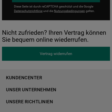
Diese Seite ist durch reCAPTCHA geschützt und die Google
Datenschutzrichtlinie
und die
Nutzungsbedingungen
gelten.
Nicht zufrieden? Ihren Vertrag können
Sie bequem online wiederrufen.
Vertrag widerrufen
KUNDENCENTER
Produktregistrierung
UNSER UNTERNEHMEN
Händlersuche
Über Bauknecht
Häufige Fragen
UNSERE RICHTLINIEN
Für Händler
Kundendienst
Datenschutzerklärung
Karriere