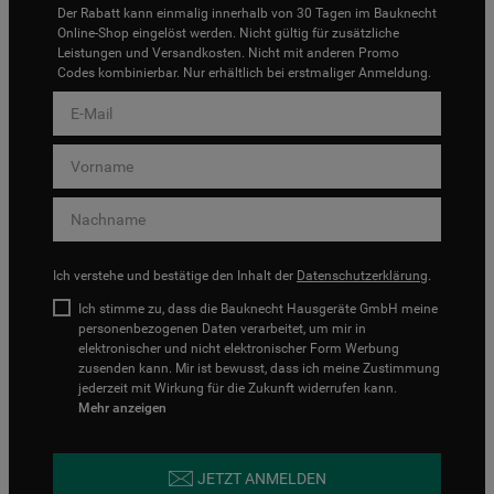
Der Rabatt kann einmalig innerhalb von 30 Tagen im Bauknecht
Online-Shop eingelöst werden. Nicht gültig für zusätzliche
Leistungen und Versandkosten. Nicht mit anderen Promo
Codes kombinierbar. Nur erhältlich bei erstmaliger Anmeldung.
Ich verstehe und bestätige den Inhalt der
Datenschutzerklärung
.
Ich stimme zu, dass die Bauknecht Hausgeräte GmbH meine
personenbezogenen Daten verarbeitet, um mir in
elektronischer und nicht elektronischer Form Werbung
zusenden kann. Mir ist bewusst, dass ich meine Zustimmung
jederzeit mit Wirkung für die Zukunft widerrufen kann.
Mehr anzeigen
JETZT ANMELDEN