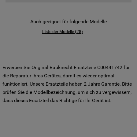
der Weitergabe Ihrer Daten an unsere
Drittanbieter für solche Zwecke zu. Wenn
Sie Ihre Präferenzen festlegen möchten,
Auch geeignet für folgende Modelle
klicken Sie auf die Schaltfläche "Cookie
Liste der Modelle
(
28
)
Einstellungen". Um unsere Cookie-Richtlinie
einzusehen klicken sie auf "Mehr
Informationen" . Wenn Sie auf "Nur
erforderliche Cookies" klicken, werden
lediglich unbedingt erforderliche Cookis
Erwerben Sie Original Bauknecht Ersatzteile C00441742 für
gesetzt. Mehr Informationen
die Reparatur Ihres Gerätes, damit es wieder optimal
https://www.bauknecht.de/seiten/nutzung-
funktioniert. Unsere Ersatzteile haben 2 Jahre Garantie. Bitte
von-cookies
prüfen Sie die Modellbezeichnung, um sich zu vergewissern,
dass dieses Ersatzteil das Richtige für Ihr Gerät ist.