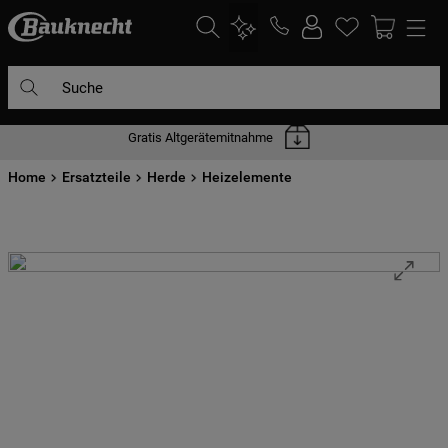
Suche
Gratis Altgerätemitnahme
DIE HÄUFIGSTEN SUCHANFRAGEN
Home
1
Ersatzteile
.
waschmaschine
Herde
Heizelemente
2
.
geschirrspülern
3
.
kühlgefrierkombination
4
.
bko
5
.
trockner
6
.
kühlschrank
7
.
gefrierschrank
8
.
mikrowelle