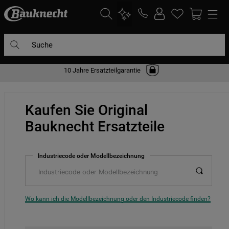
Suche
10 Jahre Ersatzteilgarantie
DIE HÄUFIGSTEN SUCHANFRAGEN
1
.
waschmaschine
Kaufen Sie Original
2
.
geschirrspülern
Bauknecht Ersatzteile
3
.
kühlgefrierkombination
4
.
bko
Industriecode oder Modellbezeichnung
5
.
trockner
6
.
kühlschrank
7
.
gefrierschrank
Wo kann ich die Modellbezeichnung oder den Industriecode finden?
8
.
mikrowelle