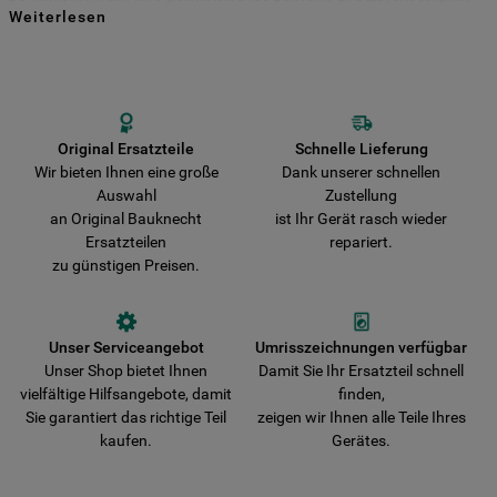
Weiterlesen
für viele Jahre zu gewährleisten. Kaufen Sie Ihre Bauknecht
Indem Sie auf die Schaltfläche "Alle
Ersatzteile direkt bei uns und entscheiden Sie sich für Haltbarkeit und
Sicherheit! Vermeiden Sie das Risiko, dass Ihr Gerät durch nicht
Cookies akzeptieren" klicken, stimmen Sie
originale Teile beschädigt wird. Wir liefern Ihre Bestellung schnell aus
der Verwendung all unserer Cookies und
und verkürzen damit die Wartezeit bis zur vollständigen
der Weitergabe Ihrer Daten an unsere
Wiederherstellung der Funktionsfähigkeit Ihres Gerätes.
Drittanbieter für solche Zwecke zu. Wenn
Original Ersatzteile
Schnelle Lieferung
Wir bieten Ihnen eine große
Dank unserer schnellen
Sie Ihre Präferenzen festlegen möchten,
Auswahl
Zustellung
klicken Sie auf die Schaltfläche "Cookie
an Original Bauknecht
ist Ihr Gerät rasch wieder
Einstellungen". Um unsere Cookie-Richtlinie
Ersatzteilen
repariert.
einzusehen klicken sie auf "Mehr
zu günstigen Preisen.
Informationen" . Wenn Sie auf "Nur
erforderliche Cookies" klicken, werden
lediglich unbedingt erforderliche Cookis
Unser Serviceangebot
Umrisszeichnungen verfügbar
gesetzt. Mehr Informationen
Unser Shop bietet Ihnen
Damit Sie Ihr Ersatzteil schnell
https://www.bauknecht.de/seiten/nutzung-
vielfältige Hilfsangebote, damit
finden,
von-cookies
Sie garantiert das richtige Teil
zeigen wir Ihnen alle Teile Ihres
kaufen.
Gerätes.