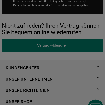
Diese Seite ist durch reCAPTCHA geschützt und die Google
Datenschutzrichtlinie
und die
Nutzungsbedingungen
gelten.
Nicht zufrieden? Ihren Vertrag können
Sie bequem online wiederrufen.
Vertrag widerrufen
KUNDENCENTER
Produktregistrierung
UNSER UNTERNEHMEN
Händlersuche
Über Bauknecht
Häufige Fragen
UNSERE RICHTLINIEN
Für Händler
Kundendienst
Datenschutzerklärung
Karriere
UNSER SHOP
Kontakt
Cookies