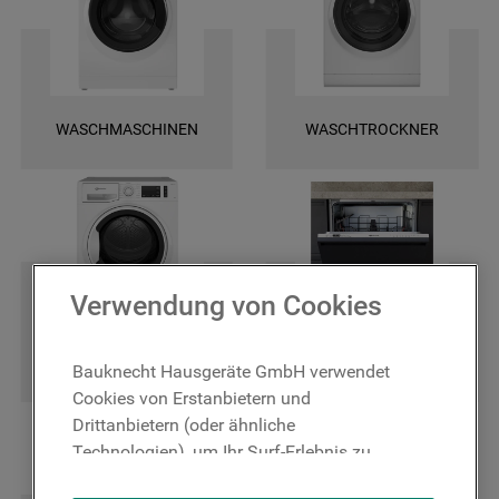
und finden Sie ganz leicht die spezifischen Ersatztele für Ihr Gerät. Wir
bieten Ihnen eine schnelle Lieferung und darüber hinaus 2 Jahre
Garantie auf das bestellte Ersatzteil. Entscheiden Sie sich für Original
Bauknecht Ersatzteile, damit Ihr Gerät wieder zuverlässig funktioniert!
WASCHMASCHINEN
WASCHTROCKNER
Verwendung von Cookies
TROCKNER
GESCHIRRSPÜLER
Bauknecht Hausgeräte GmbH verwendet
Cookies von Erstanbietern und
Drittanbietern (oder ähnliche
Technologien), um Ihr Surf-Erlebnis zu
verbessern (unbedingt erforderliche