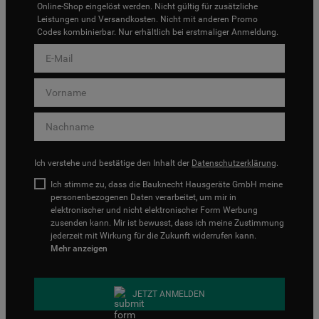
Online-Shop eingelöst werden. Nicht gültig für zusätzliche
Leistungen und Versandkosten. Nicht mit anderen Promo
Codes kombinierbar. Nur erhältlich bei erstmaliger Anmeldung.
Ich verstehe und bestätige den Inhalt der
Datenschutzerklärung
.
Ich stimme zu, dass die Bauknecht Hausgeräte GmbH meine
personenbezogenen Daten verarbeitet, um mir in
elektronischer und nicht elektronischer Form Werbung
zusenden kann. Mir ist bewusst, dass ich meine Zustimmung
jederzeit mit Wirkung für die Zukunft widerrufen kann.
Mehr anzeigen
JETZT ANMELDEN