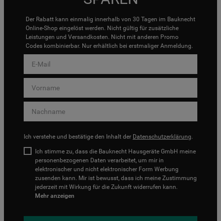
Der Rabatt kann einmalig innerhalb von 30 Tagen im Bauknecht
Online-Shop eingelöst werden. Nicht gültig für zusätzliche
Leistungen und Versandkosten. Nicht mit anderen Promo
Codes kombinierbar. Nur erhältlich bei erstmaliger Anmeldung.
Ich verstehe und bestätige den Inhalt der
Datenschutzerklärung
.
Ich stimme zu, dass die Bauknecht Hausgeräte GmbH meine
personenbezogenen Daten verarbeitet, um mir in
elektronischer und nicht elektronischer Form Werbung
zusenden kann. Mir ist bewusst, dass ich meine Zustimmung
jederzeit mit Wirkung für die Zukunft widerrufen kann.
Mehr anzeigen