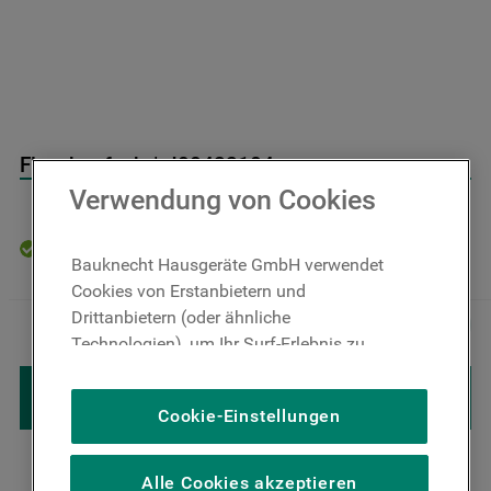
9
.
toplader
10
.
gefriertruhe
Flaschenfach * J00422104
Verwendung von Cookies
Auf Lager: Lieferzeit 4-6 Werktage
Bauknecht Hausgeräte GmbH verwendet
Cookies von Erstanbietern und
40
,
00
€
Inkl. MwSt
Drittanbietern (oder ähnliche
－
＋
zzgl. Versand
Technologien), um Ihr Surf-Erlebnis zu
verbessern (unbedingt erforderliche
IN DEN WARENKORB LEGEN
Cookies), um unser Publikum zu messen
Cookie-Einstellungen
(Leistungs-Cookies), um die redaktionellen
Inhalte der Website basierend auf Ihrer
Nutzung der Website zu personalisieren,
Alle Cookies akzeptieren