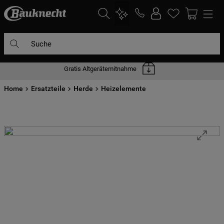
Suche
Gratis Altgerätemitnahme
DIE HÄUFIGSTEN SUCHANFRAGEN
Home
1
Ersatzteile
.
waschmaschine
Herde
Heizelemente
2
.
geschirrspülern
3
.
kühlgefrierkombination
4
.
bko
5
.
trockner
6
.
kühlschrank
7
.
gefrierschrank
8
.
mikrowelle