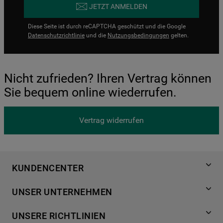
JETZT ANMELDEN
Diese Seite ist durch reCAPTCHA geschützt und die Google
Datenschutzrichtlinie
und die
Nutzungsbedingungen
gelten.
Nicht zufrieden? Ihren Vertrag können
Sie bequem online wiederrufen.
Vertrag widerrufen
KUNDENCENTER
Produktregistrierung
UNSER UNTERNEHMEN
Händlersuche
Über Bauknecht
Häufige Fragen
UNSERE RICHTLINIEN
Für Händler