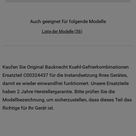
der Weitergabe Ihrer Daten an unsere
Drittanbieter für solche Zwecke zu. Wenn
Sie Ihre Präferenzen festlegen möchten,
Auch geeignet für folgende Modelle
klicken Sie auf die Schaltfläche "Cookie
Liste der Modelle
(
56
)
Einstellungen". Um unsere Cookie-Richtlinie
einzusehen klicken sie auf "Mehr
Informationen" . Wenn Sie auf "Nur
erforderliche Cookies" klicken, werden
lediglich unbedingt erforderliche Cookis
Kaufen Sie Original Bauknecht Kuehl-Gefrierkombinationen
gesetzt. Mehr Informationen
Ersatzteil C00324437 für die Instandsetzung Ihres Gerätes,
https://www.bauknecht.de/seiten/nutzung-
damit es wieder einwandfrei funktioniert. Unsere Ersatzteile
von-cookies
haben 2 Jahre Herstellergarantie. Bitte prüfen Sie die
Modellbezeichnung, um sicherzustellen, dass dieses Teil das
Richtige für Ihr Gerät ist.