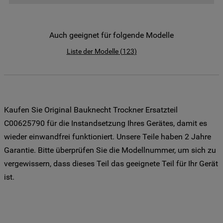
der Weitergabe Ihrer Daten an unsere
Drittanbieter für solche Zwecke zu. Wenn
Sie Ihre Präferenzen festlegen möchten,
Auch geeignet für folgende Modelle
klicken Sie auf die Schaltfläche "Cookie
Liste der Modelle
(
123
)
Einstellungen". Um unsere Cookie-Richtlinie
einzusehen klicken sie auf "Mehr
Informationen" . Wenn Sie auf "Nur
erforderliche Cookies" klicken, werden
lediglich unbedingt erforderliche Cookis
Kaufen Sie Original Bauknecht Trockner Ersatzteil
gesetzt. Mehr Informationen
C00625790 für die Instandsetzung Ihres Gerätes, damit es
https://www.bauknecht.de/seiten/nutzung-
wieder einwandfrei funktioniert. Unsere Teile haben 2 Jahre
von-cookies
Garantie. Bitte überprüfen Sie die Modellnummer, um sich zu
vergewissern, dass dieses Teil das geeignete Teil für Ihr Gerät
ist.