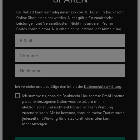
Der Rabatt kann einmalig innerhalb von 30 Tagen im Bauknecht
Online-Shop eingelöst werden. Nicht gültig für zusätzliche
Leistungen und Versandkosten. Nicht mit anderen Promo
Codes kombinierbar. Nur erhältlich bei erstmaliger Anmeldung.
Ich verstehe und bestätige den Inhalt der
Datenschutzerklärung
.
Ich stimme zu, dass die Bauknecht Hausgeräte GmbH meine
personenbezogenen Daten verarbeitet, um mir in
elektronischer und nicht elektronischer Form Werbung
zusenden kann. Mir ist bewusst, dass ich meine Zustimmung
jederzeit mit Wirkung für die Zukunft widerrufen kann.
Mehr anzeigen