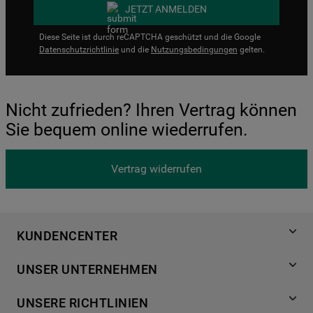
JETZT ANMELDEN
Diese Seite ist durch reCAPTCHA geschützt und die Google
Datenschutzrichtlinie
und die
Nutzungsbedingungen
gelten.
Nicht zufrieden? Ihren Vertrag können
Sie bequem online wiederrufen.
Vertrag widerrufen
KUNDENCENTER
Produktregistrierung
UNSER UNTERNEHMEN
Händlersuche
Über Bauknecht
Häufige Fragen
UNSERE RICHTLINIEN
Für Händler