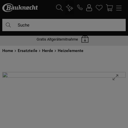
Suche
Gratis Altgerätemitnahme
DIE HÄUFIGSTEN SUCHANFRAGEN
Home
1
Ersatzteile
.
waschmaschine
Herde
Heizelemente
2
.
geschirrspülern
3
.
kühlgefrierkombination
4
.
bko
5
.
trockner
6
.
kühlschrank
7
.
gefrierschrank
8
.
mikrowelle