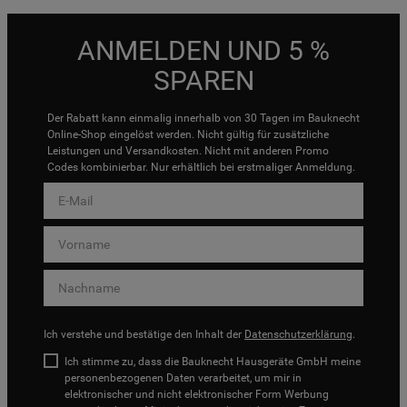
ANMELDEN UND 5 %
SPAREN
Der Rabatt kann einmalig innerhalb von 30 Tagen im Bauknecht
Online-Shop eingelöst werden. Nicht gültig für zusätzliche
Leistungen und Versandkosten. Nicht mit anderen Promo
Codes kombinierbar. Nur erhältlich bei erstmaliger Anmeldung.
Ich verstehe und bestätige den Inhalt der
Datenschutzerklärung
.
Ich stimme zu, dass die Bauknecht Hausgeräte GmbH meine
personenbezogenen Daten verarbeitet, um mir in
elektronischer und nicht elektronischer Form Werbung