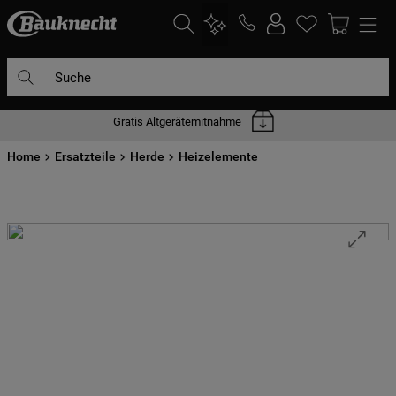
Suche
Gratis Altgerätemitnahme
DIE HÄUFIGSTEN SUCHANFRAGEN
Home
1
Ersatzteile
.
waschmaschine
Herde
Heizelemente
2
.
geschirrspülern
3
.
kühlgefrierkombination
4
.
bko
5
.
trockner
6
.
kühlschrank
7
.
gefrierschrank
8
.
mikrowelle