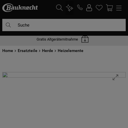
Suche
Gratis Altgerätemitnahme
DIE HÄUFIGSTEN SUCHANFRAGEN
Home
1
Ersatzteile
.
waschmaschine
Herde
Heizelemente
2
.
geschirrspülern
3
.
kühlgefrierkombination
4
.
bko
5
.
trockner
6
.
kühlschrank
7
.
mikrowelle
8
.
toplader