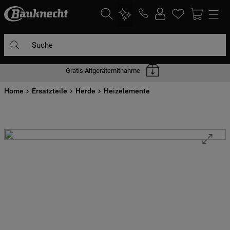
Suche
Gratis Altgerätemitnahme
DIE HÄUFIGSTEN SUCHANFRAGEN
Home
1
Ersatzteile
.
waschmaschine
Herde
Heizelemente
2
.
geschirrspülern
3
.
kühlgefrierkombination
4
.
bko
5
.
trockner
6
.
kühlschrank
7
.
gefrierschrank
8
.
mikrowelle