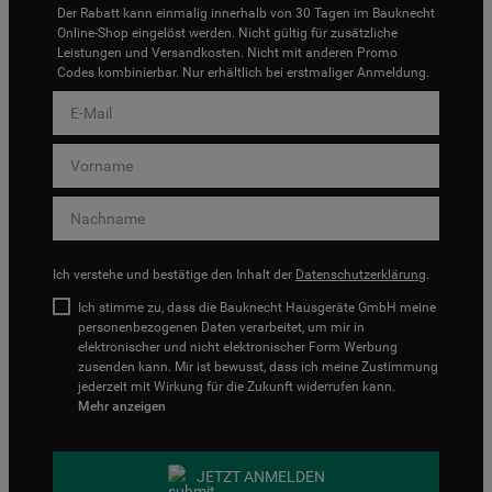
Der Rabatt kann einmalig innerhalb von 30 Tagen im Bauknecht
Online-Shop eingelöst werden. Nicht gültig für zusätzliche
Leistungen und Versandkosten. Nicht mit anderen Promo
Codes kombinierbar. Nur erhältlich bei erstmaliger Anmeldung.
Ich verstehe und bestätige den Inhalt der
Datenschutzerklärung
.
Ich stimme zu, dass die Bauknecht Hausgeräte GmbH meine
personenbezogenen Daten verarbeitet, um mir in
elektronischer und nicht elektronischer Form Werbung
zusenden kann. Mir ist bewusst, dass ich meine Zustimmung
jederzeit mit Wirkung für die Zukunft widerrufen kann.
Mehr anzeigen
JETZT ANMELDEN