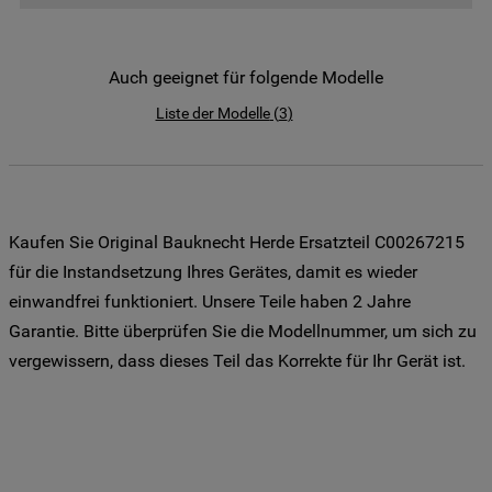
der Weitergabe Ihrer Daten an unsere
Drittanbieter für solche Zwecke zu. Wenn
Sie Ihre Präferenzen festlegen möchten,
Auch geeignet für folgende Modelle
klicken Sie auf die Schaltfläche "Cookie
Liste der Modelle
(
3
)
Einstellungen". Um unsere Cookie-Richtlinie
einzusehen klicken sie auf "Mehr
Informationen" . Wenn Sie auf "Nur
erforderliche Cookies" klicken, werden
lediglich unbedingt erforderliche Cookis
Kaufen Sie Original Bauknecht Herde Ersatzteil C00267215
gesetzt. Mehr Informationen
für die Instandsetzung Ihres Gerätes, damit es wieder
https://www.bauknecht.de/seiten/nutzung-
einwandfrei funktioniert. Unsere Teile haben 2 Jahre
von-cookies
Garantie. Bitte überprüfen Sie die Modellnummer, um sich zu
vergewissern, dass dieses Teil das Korrekte für Ihr Gerät ist.