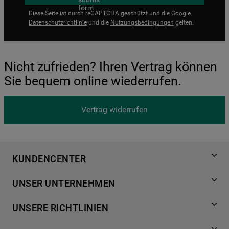
Diese Seite ist durch reCAPTCHA geschützt und die Google
Datenschutzrichtlinie
und die
Nutzungsbedingungen
gelten.
Nicht zufrieden? Ihren Vertrag können
Sie bequem online wiederrufen.
Vertrag widerrufen
KUNDENCENTER
Produktregistrierung
UNSER UNTERNEHMEN
Händlersuche
Über Bauknecht
Häufige Fragen
UNSERE RICHTLINIEN
Für Händler
Kundendienst
Datenschutzerklärung
Karriere