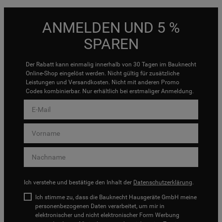
ANMELDEN UND 5 %
SPAREN
Der Rabatt kann einmalig innerhalb von 30 Tagen im Bauknecht
Online-Shop eingelöst werden. Nicht gültig für zusätzliche
Leistungen und Versandkosten. Nicht mit anderen Promo
Codes kombinierbar. Nur erhältlich bei erstmaliger Anmeldung.
Ich verstehe und bestätige den Inhalt der
Datenschutzerklärung
.
Ich stimme zu, dass die Bauknecht Hausgeräte GmbH meine
personenbezogenen Daten verarbeitet, um mir in
elektronischer und nicht elektronischer Form Werbung