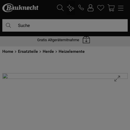
Suche
Gratis Altgerätemitnahme
DIE HÄUFIGSTEN SUCHANFRAGEN
Home
1
Ersatzteile
.
waschmaschine
Herde
Heizelemente
2
.
geschirrspülern
3
.
kühlgefrierkombination
4
.
bko
5
.
trockner
6
.
kühlschrank
7
.
gefrierschrank
8
.
mikrowelle