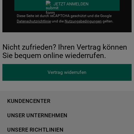
JETZT ANMELDEN
Diese Seite ist durch reCAPTCHA geschützt und die Google
Datenschutzrichtlinie
und die
Nutzungsbedingungen
gelten.
Nicht zufrieden? Ihren Vertrag können
Sie bequem online wiederrufen.
Vertrag widerrufen
KUNDENCENTER
Produktregistrierung
UNSER UNTERNEHMEN
Händlersuche
Über Bauknecht
Häufige Fragen
UNSERE RICHTLINIEN
Für Händler