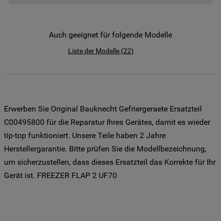
der Weitergabe Ihrer Daten an unsere
Drittanbieter für solche Zwecke zu. Wenn
Sie Ihre Präferenzen festlegen möchten,
Auch geeignet für folgende Modelle
klicken Sie auf die Schaltfläche "Cookie
Liste der Modelle
(
22
)
Einstellungen". Um unsere Cookie-Richtlinie
einzusehen klicken sie auf "Mehr
Informationen" . Wenn Sie auf "Nur
erforderliche Cookies" klicken, werden
lediglich unbedingt erforderliche Cookis
Erwerben Sie Original Bauknecht Gefriergeraete Ersatzteil
gesetzt. Mehr Informationen
C00495800 für die Reparatur Ihres Gerätes, damit es wieder
https://www.bauknecht.de/seiten/nutzung-
tip-top funktioniert. Unsere Teile haben 2 Jahre
von-cookies
Herstellergarantie. Bitte prüfen Sie die Modellbezeichnung,
um sicherzustellen, dass dieses Ersatzteil das Korrekte für Ihr
Gerät ist. FREEZER FLAP 2 UF70