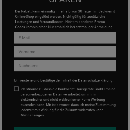
Der Rabatt kann einmalig innerhalb von 30 Tagen im Bauknecht
Online-Shop eingelöst werden. Nicht gültig für zusätzliche
Leistungen und Versandkosten. Nicht mit anderen Promo
Codes kombinierbar. Nur erhältlich bei erstmaliger Anmeldung.
Ich verstehe und bestätige den Inhalt der
Datenschutzerklärung
.
Ich stimme zu, dass die Bauknecht Hausgeräte GmbH meine
personenbezogenen Daten verarbeitet, um mir in
elektronischer und nicht elektronischer Form Werbung
zusenden kann. Mir ist bewusst, dass ich meine Zustimmung
jederzeit mit Wirkung für die Zukunft widerrufen kann.
Mehr anzeigen