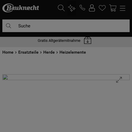
Suche
Gratis Altgerätemitnahme
DIE HÄUFIGSTEN SUCHANFRAGEN
Home
1
Ersatzteile
.
waschmaschine
Herde
Heizelemente
2
.
geschirrspülern
3
.
kühlgefrierkombination
4
.
bko
5
.
trockner
6
.
kühlschrank
7
.
gefrierschrank
8
.
mikrowelle