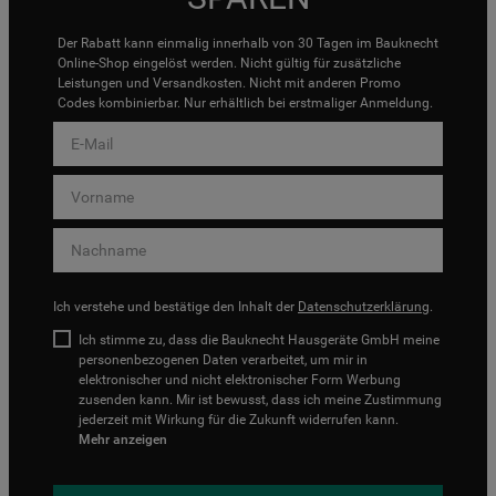
Der Rabatt kann einmalig innerhalb von 30 Tagen im Bauknecht
Online-Shop eingelöst werden. Nicht gültig für zusätzliche
Leistungen und Versandkosten. Nicht mit anderen Promo
Codes kombinierbar. Nur erhältlich bei erstmaliger Anmeldung.
Ich verstehe und bestätige den Inhalt der
Datenschutzerklärung
.
Ich stimme zu, dass die Bauknecht Hausgeräte GmbH meine
personenbezogenen Daten verarbeitet, um mir in
elektronischer und nicht elektronischer Form Werbung
zusenden kann. Mir ist bewusst, dass ich meine Zustimmung
jederzeit mit Wirkung für die Zukunft widerrufen kann.
Mehr anzeigen