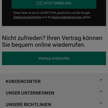
JETZT ANMELDEN
Diese Seite ist durch reCAPTCHA geschützt und die Google
Datenschutzrichtlinie
und die
Nutzungsbedingungen
gelten.
Nicht zufrieden? Ihren Vertrag können
Sie bequem online wiederrufen.
Vertrag widerrufen
KUNDENCENTER
Produktregistrierung
UNSER UNTERNEHMEN
Händlersuche
Über Bauknecht
Häufige Fragen
UNSERE RICHTLINIEN
Für Händler