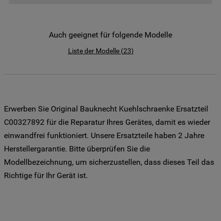
der Weitergabe Ihrer Daten an unsere
Drittanbieter für solche Zwecke zu. Wenn
Sie Ihre Präferenzen festlegen möchten,
Auch geeignet für folgende Modelle
klicken Sie auf die Schaltfläche "Cookie
Liste der Modelle
(
23
)
Einstellungen". Um unsere Cookie-Richtlinie
einzusehen klicken sie auf "Mehr
Informationen" . Wenn Sie auf "Nur
erforderliche Cookies" klicken, werden
lediglich unbedingt erforderliche Cookis
Erwerben Sie Original Bauknecht Kuehlschraenke Ersatzteil
gesetzt. Mehr Informationen
C00327892 für die Reparatur Ihres Gerätes, damit es wieder
https://www.bauknecht.de/seiten/nutzung-
einwandfrei funktioniert. Unsere Ersatzteile haben 2 Jahre
von-cookies
Herstellergarantie. Bitte überprüfen Sie die
Modellbezeichnung, um sicherzustellen, dass dieses Teil das
Richtige für Ihr Gerät ist.