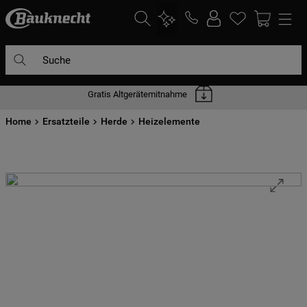
Suche
Gratis Altgerätemitnahme
DIE HÄUFIGSTEN SUCHANFRAGEN
Home
1
Ersatzteile
.
waschmaschine
Herde
Heizelemente
2
.
geschirrspülern
3
.
kühlgefrierkombination
4
.
bko
5
.
trockner
6
.
kühlschrank
7
.
mikrowelle
8
.
toplader