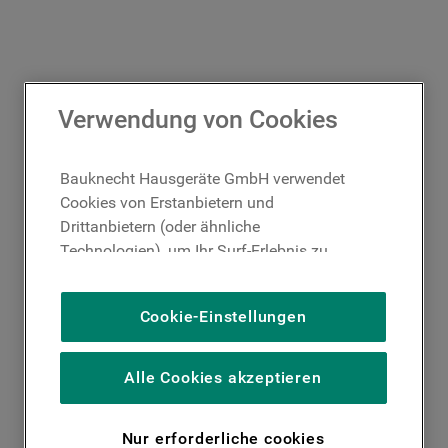
Verwendung von Cookies
Bauknecht Hausgeräte GmbH verwendet
Cookies von Erstanbietern und
Drittanbietern (oder ähnliche
Technologien), um Ihr Surf-Erlebnis zu
verbessern (unbedingt erforderliche
Cookies), um unser Publikum zu messen
Cookie-Einstellungen
(Leistungs-Cookies), um die redaktionellen
Inhalte der Website basierend auf Ihrer
Nutzung der Website zu personalisieren,
Alle Cookies akzeptieren
die Funktionalität der Website zu
verbessern und Ihnen spezifische
Nur erforderliche cookies
Funktionen anzubieten (Funktionelle-